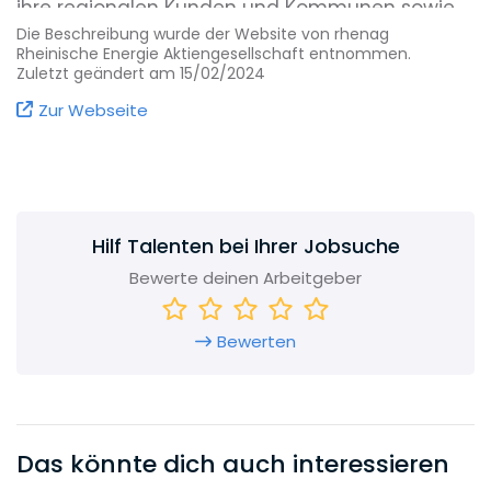
ihre regionalen Kunden und Kommunen sowie
für Regionalversorger in ganz Deutschland.
Die Beschreibung wurde der Website von rhenag
Rheinische Energie Aktiengesellschaft entnommen.
Zuletzt geändert am 15/02/2024
Zur Webseite
Hilf Talenten bei Ihrer Jobsuche
Bewerte deinen Arbeitgeber
Bewerten
Das könnte dich auch interessieren