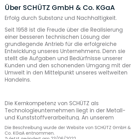
Über SCHÜTZ GmbH & Co. KGaA
Erfolg durch Substanz und Nachhaltigkeit.
Seit 1958 ist die Freude über die Realisierung
einer besseren technischen Lösung der
grundlegende Antrieb für die erfolgreiche
Entwicklung unseres Unternehmens. Denn sie
stellt die Aufgaben und Bedürfnisse unserer
Kunden und den schonenden Umgang mit der
Umwelt in den Mittelpunkt unseres weltweiten
Handelns.
Die Kernkompetenz von SCHÜTZ als
Technologieunternehmen liegt in der Metall-
und Kunststoffverarbeitung. An unserem
Stammsitz in Selters und an den weltweiten
Die Beschreibung wurde der Website von SCHÜTZ GmbH &
Standorten der internationalen SCHÜTZ Gruppe
Co. KGaA entnommen.
entwickeln, fertigen und vertreiben wir
Zuletzt geändert am 23/06/2022