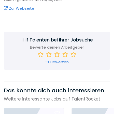
innovative Produkte und patentierte
Zur Webseite
Fertigungsverfahren. Dabei ist es unsere
Strategie, die verwendeten Technologien bis in
die Tiefe selbst zu beherrschen.
Hilf Talenten bei Ihrer Jobsuche
Bewerte deinen Arbeitgeber
Bewerten
Das könnte dich auch interessieren
Weitere interessante Jobs auf TalentRocket