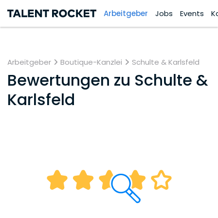
Arbeitgeber
Jobs
Events
K
Arbeitgeber
Boutique-Kanzlei
Schulte & Karlsfeld
Bewertungen zu
Schulte &
Karlsfeld