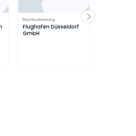
Rechtsabteilung
Rechtsabteilung
m
Flughafen Düsseldorf
Adecco
GmbH
Personaldie
GmbH