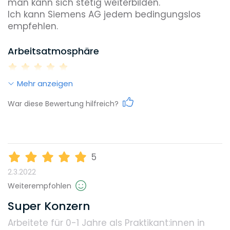
man kann sich stetig weiterbilden. 

Ich kann Siemens AG jedem bedingungslos 
empfehlen. 
Arbeitsatmosphäre
Mehr anzeigen
Work-Life-Balance
War diese Bewertung hilfreich?
Karrieremöglichkeiten
5
2.3.2022
Gehalt
Weiterempfohlen
Super Konzern
Arbeitete für 0-1 Jahre
als Praktikant:innen in
Weiterbildungsmöglichkeiten