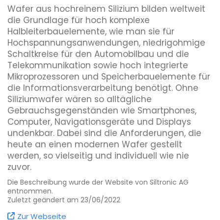
Wafer aus hochreinem Silizium bilden weltweit
die Grundlage für hoch komplexe
Halbleiterbauelemente, wie man sie für
Hochspannungsanwendungen, niedrigohmige
Schaltkreise für den Automobilbau und die
Telekommunikation sowie hoch integrierte
Mikroprozessoren und Speicherbauelemente für
die Informationsverarbeitung benötigt. Ohne
Siliziumwafer wären so alltägliche
Gebrauchsgegenständen wie Smartphones,
Computer, Navigationsgeräte und Displays
undenkbar. Dabei sind die Anforderungen, die
heute an einen modernen Wafer gestellt
werden, so vielseitig und individuell wie nie
zuvor.
Die Beschreibung wurde der Website von Siltronic AG
Diese Vielseitigkeit greifen wir mit unserem
entnommen.
Produktportfolio und unseren kundennahen
Zuletzt geändert am 23/06/2022
Prozessen auf und arbeiten täglich daran,
Zur Webseite
Gutes immer noch ein bisschen besser zu