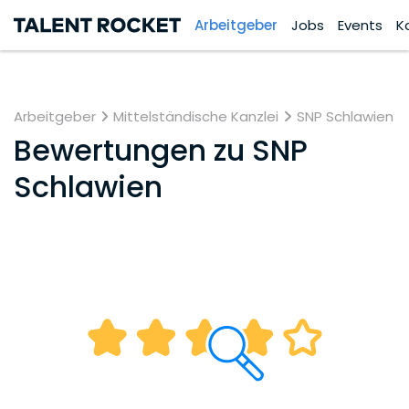
Arbeitgeber
Jobs
Events
K
Arbeitgeber
Mittelständische Kanzlei
SNP Schlawien
Bewertungen zu
SNP
Schlawien