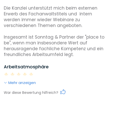
Coaching
Jährlicher Bonus
Flexible Arbeitszeiten
Die Kanzlei unterstützt mich beim externen 
Home Office
Übernahme Mitgliedsbeiträge
Erwerb des Fachanwaltstitels und  intern 
werden immer wieder Webinare zu 
Unterstützung Fachanwaltstitel
verschiedenen Themen angeboten. 

Insgesamt ist Sonntag & Partner der "place to 
be", wenn man insbesondere Wert auf 
herausragende fachliche Kompetenz und ein 
freundliches Arbeitsumfeld legt. 
Arbeitsatmosphäre
Mehr anzeigen
Work-Life-Balance
War diese Bewertung hilfreich?
Karrieremöglichkeiten