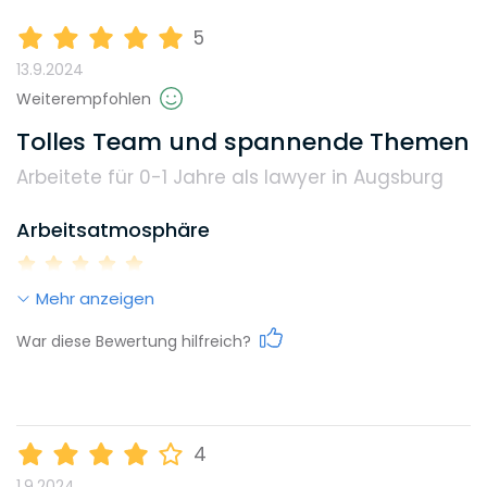
5
13.9.2024
Weiterempfohlen
Tolles Team und spannende Themen
Arbeitete für 0-1 Jahre
als lawyer in Augsburg
Arbeitsatmosphäre
Mehr anzeigen
Work-Life-Balance
War diese Bewertung hilfreich?
Karrieremöglichkeiten
4
1.9.2024