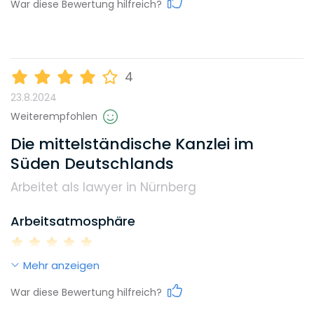
War diese Bewertung hilfreich?
Home Office
Networking-Events
Karrieremöglichkeiten
Unterstützung Fachanwaltstitel
4
23.8.2024
Gehalt
Weiterempfohlen
Die mittelständische Kanzlei im
Süden Deutschlands
Weiterbildungsmöglichkeiten
Arbeitet als lawyer in Nürnberg
Arbeitsatmosphäre
Reputation
Mehr anzeigen
Work-Life-Balance
Diversity
War diese Bewertung hilfreich?