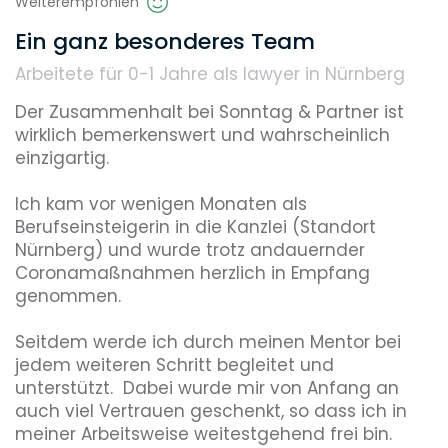
Weiterempfohlen
Ein ganz besonderes Team
Arbeitete für 0-1 Jahre
als lawyer in Nürnberg
Weiterbildungsmöglichkeiten
Der Zusammenhalt bei Sonntag & Partner ist 
wirklich bemerkenswert und wahrscheinlich 
einzigartig.

Reputation
Ich kam vor wenigen Monaten als 
Berufseinsteigerin in die Kanzlei (Standort 
Diversity
Nürnberg) und wurde trotz andauernder 
Coronamaßnahmen herzlich in Empfang 
genommen. 

Umweltbewusstsein
Seitdem werde ich durch meinen Mentor bei 
jedem weiteren Schritt begleitet und 
unterstützt.  Dabei wurde mir von Anfang an 
Benefits, die dieser Arbeitgeber bietet
auch viel Vertrauen geschenkt, so dass ich in 
meiner Arbeitsweise weitestgehend frei bin. 
