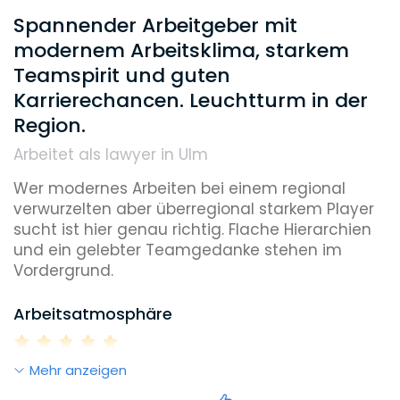
Spannender Arbeitgeber mit
Übernahme Mitgliedsbeiträge
modernem Arbeitsklima, starkem
Weiterbildungsmöglichkeiten
Unterstützung Fachanwaltstitel
Teamspirit und guten
Karrierechancen. Leuchtturm in der
Region.
Reputation
Arbeitet als lawyer in Ulm
Wer modernes Arbeiten bei einem regional 
Diversity
verwurzelten aber überregional starkem Player 
sucht ist hier genau richtig. Flache Hierarchien 
und ein gelebter Teamgedanke stehen im 
Vordergrund.  
Umweltbewusstsein
Arbeitsatmosphäre
Benefits, die dieser Arbeitgeber bietet
Mehr anzeigen
Work-Life-Balance
Jährlicher Bonus
Flexible Arbeitszeiten