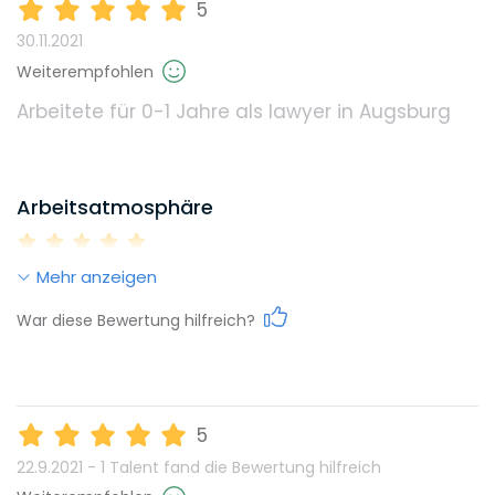
Umweltbewusstsein
5
30.11.2021
Gehalt
Weiterempfohlen
Benefits, die dieser Arbeitgeber bietet
Arbeitete für 0-1 Jahre
als lawyer in Augsburg
Jährlicher Bonus
Flexible Arbeitszeiten
Weiterbildungsmöglichkeiten
Home Office
Mitarbeiterrabatte
Arbeitsatmosphäre
Networking-Events
Übernahme Mitgliedsbeiträge
Reputation
Mehr anzeigen
Unterstützung Fachanwaltstitel
Work-Life-Balance
War diese Bewertung hilfreich?
Diversity
Karrieremöglichkeiten
Umweltbewusstsein
5
22.9.2021 - 1 Talent fand
die Bewertung hilfreich
Gehalt