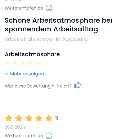
Gehalt
Weiterempfohlen
Schöne Arbeitsatmosphäre bei
spannendem Arbeitsalltag
Weiterbildungsmöglichkeiten
Arbeitet als lawyer in Augsburg
Arbeitsatmosphäre
Reputation
Mehr anzeigen
Work-Life-Balance
Diversity
War diese Bewertung hilfreich?
Karrieremöglichkeiten
Umweltbewusstsein
5
26.8.2024
Gehalt
Benefits, die dieser Arbeitgeber bietet
Weiterempfohlen