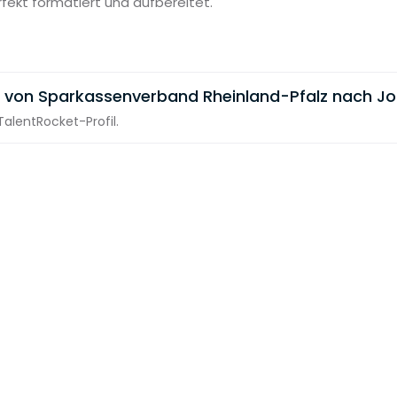
rfekt formatiert und aufbereitet.
 von Sparkassenverband Rheinland-Pfalz nach Jo
alentRocket-Profil.