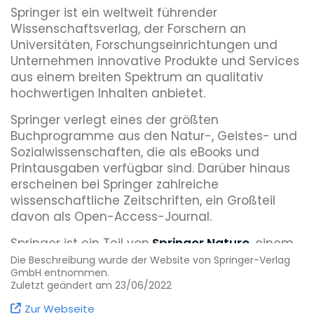
Springer ist ein weltweit führender
Wissenschaftsverlag, der Forschern an
Universitäten, Forschungseinrichtungen und
Unternehmen innovative Produkte und Services
aus einem breiten Spektrum an qualitativ
hochwertigen Inhalten anbietet.
Springer verlegt eines der größten
Buchprogramme aus den Natur-, Geistes- und
Sozialwissenschaften, die als eBooks und
Printausgaben verfügbar sind. Darüber hinaus
erscheinen bei Springer zahlreiche
wissenschaftliche Zeitschriften, ein Großteil
davon als Open-Access-Journal.
Springer ist ein Teil von
Springer Nature
, einem
global agierenden Verlag, der Forscher weltweit
Die Beschreibung wurde der Website von Springer-Verlag
GmbH entnommen.
in ihrer Arbeit unterstützt. Springer Nature will
Zuletzt geändert am 23/06/2022
mit seinem Verlagsprogramm neueste
wissenschaftliche Entdeckungen vorantreiben.
Zur Webseite