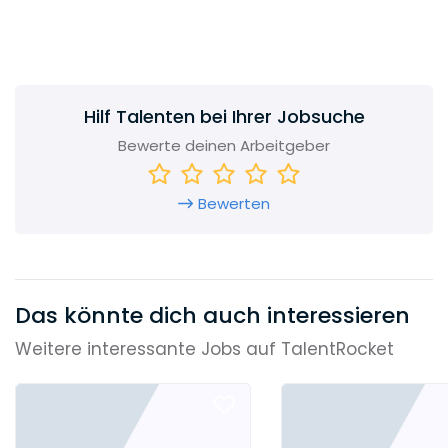
Qualitativ hochwertige Veröffentlichungen
sollen dazu beitragen, neue Forschungsgebiete
zu erschließen und Wissen weltweit zugänglich
zu machen.
Hilf Talenten bei Ihrer Jobsuche
Neben
Nature Research, BMC und Palgrave
Macmillan
ist Springer eine starke
Bewerte deinen Arbeitgeber
Verlagsmarke von Springer Nature.
Bewerten
Das könnte dich auch interessieren
Weitere interessante Jobs auf TalentRocket