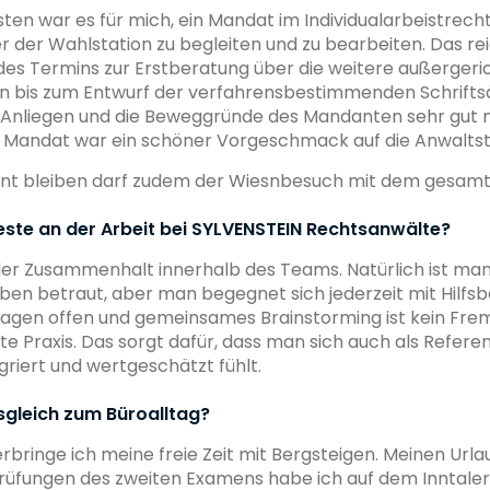
n war es für mich, ein Mandat im Individualarbeistrecht 
 der Wahlstation zu begleiten und zu bearbeiten. Das re
es Termins zur Erstberatung über die weitere außergeri
 bis zum Entwurf der verfahrensbestimmenden Schriftsä
 Anliegen und die Beweggründe des Mandanten sehr gut n
Mandat war ein schöner Vorgeschmack auf die Anwaltstä
hnt bleiben darf zudem der Wiesnbesuch mit dem gesam
este an der Arbeit bei SYLVENSTEIN Rechtsanwälte?
der Zusammenhalt innerhalb des Teams. Natürlich ist man
en betraut, aber man begegnet sich jederzeit mit Hilfsb
 Fragen offen und gemeinsames Brainstorming ist kein Fre
e Praxis. Das sorgt dafür, dass man sich auch als Referen
riert und wertgeschätzt fühlt.
sgleich zum Büroalltag?
rbringe ich meine freie Zeit mit Bergsteigen. Meinen Url
Prüfungen des zweiten Examens habe ich auf dem Inntale