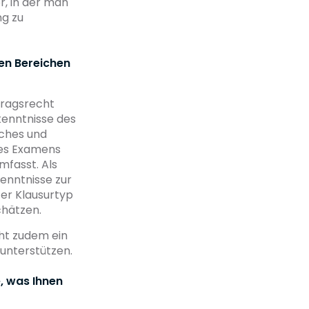
r, in der man
ng zu
den Bereichen
tragsrecht
kenntnisse des
liches und
 des Examens
mfasst. Als
enntnisse zur
ter Klausurtyp
hätzen.
cht zudem ein
unterstützen.
, was Ihnen