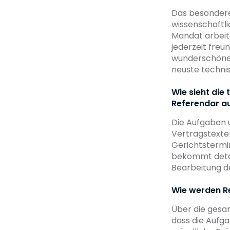
Das besondere
wissenschaftl
Mandat arbeit
jederzeit freun
wunderschönen
neuste techni
Wie sieht die 
Referendar a
Die Aufgaben 
Vertragstexte
Gerichtstermin
bekommt detail
Bearbeitung d
Wie werden Re
Über die ges
dass die Aufga