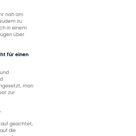
ehr nah am
 zudem zu
ich in einem
ügen über
t für einen
 und
nd
ingesetzt, man
bar zur
?
rauf geachtet,
auf die