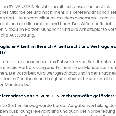
 an SYLVENSTEIN Rechtsanwälte ist, dass man auch als
icher Mitarbeiter und noch mehr als Referendar schon s
en darf. Die Kommunikation mit dem gesamten Team ist
dlich und die Hierarchien sind flach. Das Office befindet s
 Altbau im Herzen Münchens und alle Arbeitsplätze verf
sche Ausstattung.
tägliche Arbeit im Bereich Arbeitsrecht und Vertragsrech
us?
umfassen insbesondere das Entwerfen von Schriftsätzen
n und die Vorbereitung und Teilnahme an Mandanten- u
en. Die Vorarbeit wird wertgeschätzt und in der Praxis e
liertes Feedback und trägt so selbst aktiv und unmittel
er Mandate bei.
ferendare von SYLVENSTEIN Rechtsanwälte gefördert
amte Station hinweg wurde bei der Aufgabenverteilung da
ben ausbildungsrelevant sind und auch der Vorbereitung 