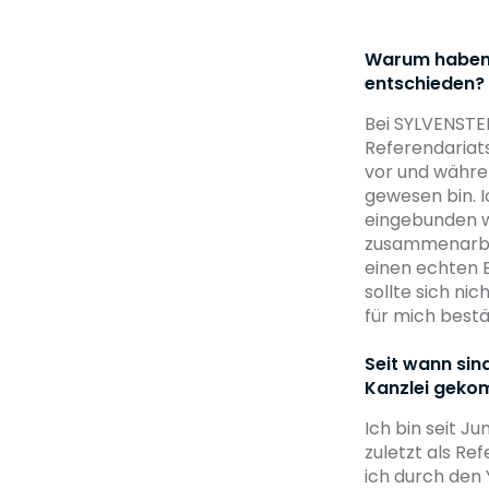
Warum haben S
entschieden?
Bei SYLVENSTEI
Referendariats
vor und währe
gewesen bin. I
eingebunden w
zusammenarbeit
einen echten Ei
sollte sich ni
für mich bestä
Seit wann sind
Kanzlei geko
Ich bin seit Ju
zuletzt als Re
ich durch den