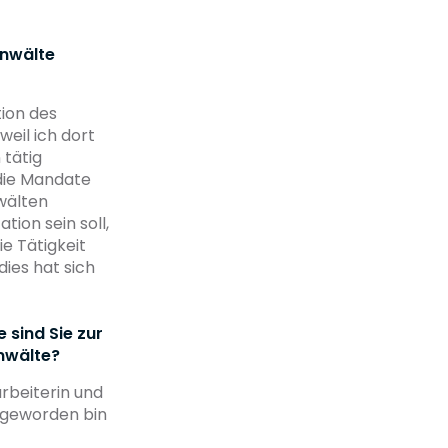
nwälte
tion des
weil ich dort
tätig
 die Mandate
älten
ion sein soll,
e Tätigkeit
dies hat sich
 sind Sie zur
wälte?
arbeiterin und
m geworden bin