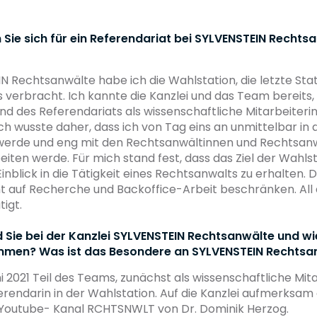
ie sich für ein Referendariat bei SYLVENSTEIN Rechtsa
N Rechtsanwälte habe ich die Wahlstation, die letzte Sta
 verbracht. Ich kannte die Kanzlei und das Team bereits, 
nd des Referendariats als wissenschaftliche Mitarbeiterin 
ch wusste daher, dass ich von Tag eins an unmittelbar in
erde und eng mit den Rechtsanwältinnen und Rechtsanw
en werde. Für mich stand fest, dass das Ziel der Wahlstat
nblick in die Tätigkeit eines Rechtsanwalts zu erhalten. Di
cht auf Recherche und Backoffice-Arbeit beschränken. All 
tigt.
 Sie bei der Kanzlei SYLVENSTEIN Rechtsanwälte und wie
mmen? Was ist das Besondere an SYLVENSTEIN Rechtsan
ni 2021 Teil des Teams, zunächst als wissenschaftliche Mit
ferendarin in der Wahlstation. Auf die Kanzlei aufmerksa
 Youtube- Kanal RCHTSNWLT von Dr. Dominik Herzog.