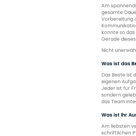
Am spannendste
gesamte Dauer
Vorbereitung d
Kommunikation
konnte so das
Gerade dieses 
Nicht unerwä
Was ist das B
Das Beste ist 
eigenen Aufgab
Jeder ist für
sondern gelebt
das Team integ
Was ist Ihr Au
Am liebsten ve
schriftlichen 