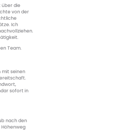
über die
ichte von der
chtliche
tze. Ich
achvollziehen.
tigkeit.
ten Team.
 mit seinen
ereitschaft.
mdwort,
dar sofort in
aub nach den
r Höhenweg