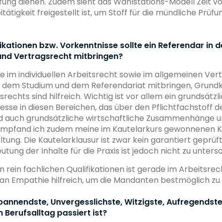
̈fung dienen. Zudem sieht das Wahlstations-Modell Zeit vo
ätigkeit freigestellt ist, um Stoff für die mündliche Prüfu
ikationen bzw. Vorkenntnisse sollte ein Referendar in 
und Vertragsrecht mitbringen?
 im individuellen Arbeitsrecht sowie im allgemeinen Ver
s dem Studium und dem Referendariat mitbringen, Grund
srechts sind hilfreich. Wichtig ist vor allem ein grundsätz
resse in diesen Bereichen, das über den Pflichtfachstoff
 auch grundsätzliche wirtschaftliche Zusammenhänge u
h empfand ich zudem meine im Kautelarkurs gewonnenen K
tung. Die Kautelarklausur ist zwar kein garantiert geprüf
tung der Inhalte für die Praxis ist jedoch nicht zu untersc
rein fachlichen Qualifikationen ist gerade im Arbeitsre
n Empathie hilfreich, um die Mandanten bestmöglich zu 
pannendste, Unvergesslichste, Witzigste, Aufregendste
m Berufsalltag passiert ist?