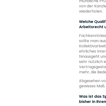
mündliche Pru
von der Kanzleit
wiederholen.
Welche Qualif
Arbeitsrecht 
Fachkenntnisse
sollte man au
Kollektivarbeit
ehrliches Inte
hinausgeht und
sehr nützlic
Vertragsgestal
mehr, die Bedeu
Abgesehen von 
gewisses Maß a
Was ist das S
bisher in Ihre