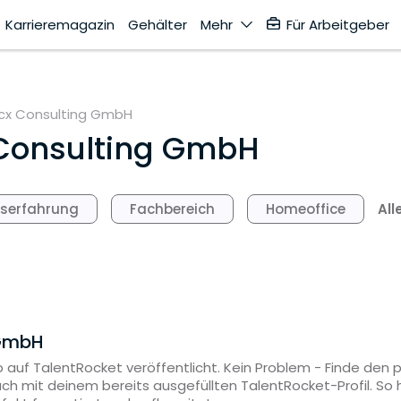
Karrieremagazin
Gehälter
Mehr
Für Arbeitgeber
icx Consulting GmbH
 Consulting GmbH
All
fserfahrung
Fachbereich
Homeoffice
 GmbH
 auf TalentRocket veröffentlicht. Kein Problem - Finde den
ach mit deinem bereits ausgefüllten TalentRocket-Profil. S