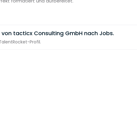
rfekt formatiert und aufbereitet.
 von tacticx Consulting GmbH nach Jobs.
alentRocket-Profil.