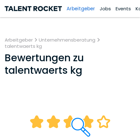
Arbeitgeber
Jobs
Events
K
Arbeitgeber
Unternehmensberatung
talentwaerts kg
Bewertungen zu
talentwaerts kg