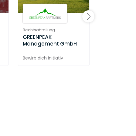
Rechtsabteilung
ATOSS Soft
Rechtsabteilung
GREENPEAK
Management GmbH
Bewirb dich initiativ