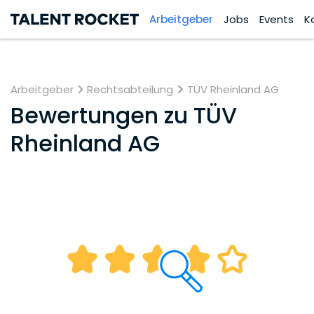
Arbeitgeber
Jobs
Events
K
Arbeitgeber
Rechtsabteilung
TÜV Rheinland AG
Bewertungen zu
TÜV
Rheinland AG