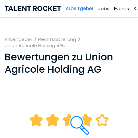
Arbeitgeber
Jobs
Events
K
Arbeitgeber
Rechtsabteilung
Union Agricole Holding AG...
Bewertungen zu
Union
Agricole Holding AG