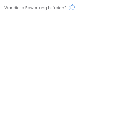
Work-Life-Balance
War diese Bewertung hilfreich?
Karrieremöglichkeiten
Gehalt
Weiterbildungsmöglichkeiten
Reputation
Diversity