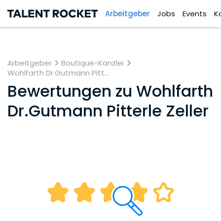
Arbeitgeber
Jobs
Events
K
Arbeitgeber
Boutique-Kanzlei
Wohlfarth Dr.Gutmann Pitt...
Bewertungen zu
Wohlfarth
Dr.Gutmann Pitterle Zeller