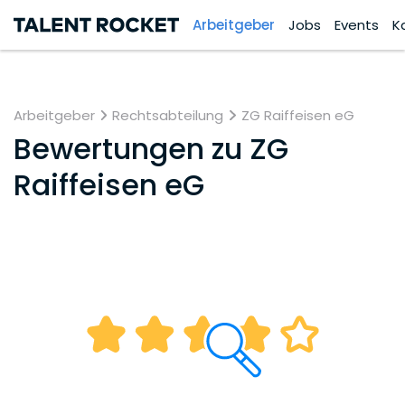
Arbeitgeber
Jobs
Events
K
Arbeitgeber
Rechtsabteilung
ZG Raiffeisen eG
Bewertungen zu
ZG
Raiffeisen eG