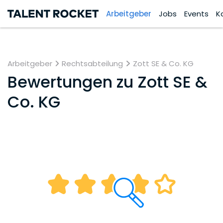
Arbeitgeber
Jobs
Events
K
Arbeitgeber
Rechtsabteilung
Zott SE & Co. KG
Bewertungen zu
Zott SE &
Co. KG