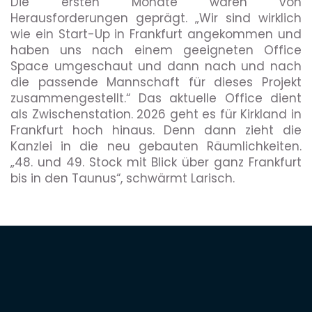
Die ersten Monate waren von
Herausforderungen geprägt. „Wir sind wirklich
wie ein Start-Up in Frankfurt angekommen und
haben uns nach einem geeigneten Office
Space umgeschaut und dann nach und nach
die passende Mannschaft für dieses Projekt
zusammengestellt.“ Das aktuelle Office dient
als Zwischenstation. 2026 geht es für Kirkland in
Frankfurt hoch hinaus. Denn dann zieht die
Kanzlei in die neu gebauten Räumlichkeiten.
„48. und 49. Stock mit Blick über ganz Frankfurt
bis in den Taunus“, schwärmt Larisch.