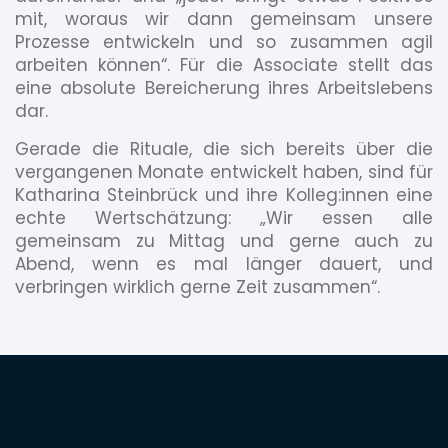
mit, woraus wir dann gemeinsam unsere
Prozesse entwickeln und so zusammen agil
arbeiten können“. Für die Associate stellt das
eine absolute Bereicherung ihres Arbeitslebens
dar.
Gerade die Rituale, die sich bereits über die
vergangenen Monate entwickelt haben, sind für
Katharina Steinbrück und ihre Kolleg:innen eine
echte Wertschätzung: „Wir essen alle
gemeinsam zu Mittag und gerne auch zu
Abend, wenn es mal länger dauert, und
verbringen wirklich gerne Zeit zusammen“.