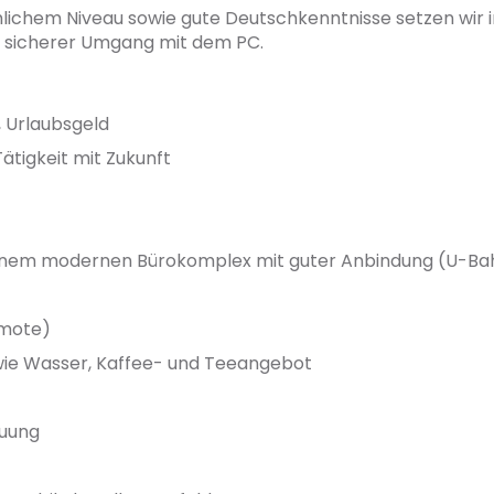
lichem Niveau sowie gute Deutschkenntnisse setzen wir 
in sicherer Umgang mit dem PC.
e, Urlaubsgeld
tigkeit mit Zukunft
n einem modernen Bürokomplex mit guter Anbindung (U-Ba
emote)
wie Wasser, Kaffee- und Teeangebot
euung