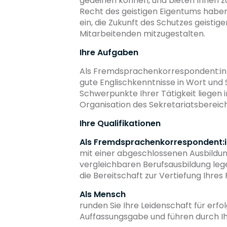
gedeihen können, und bieten Ihnen za
Recht des geistigen Eigentums haben
ein, die Zukunft des Schutzes geis
Mitarbeitenden mitzugestalten.
Ihre Aufgaben
Als Fremdsprachenkorrespondent:in i
gute Englischkenntnisse in Wort und S
Schwerpunkte Ihrer Tätigkeit liegen
Organisation des Sekretariatsbereich
Ihre Qualifikationen
Als Fremdsprachenkorrespondent:i
mit einer abgeschlossenen Ausbildu
vergleichbaren Berufsausbildung leg
die Bereitschaft zur Vertiefung Ihres
Als Mensch
runden Sie Ihre Leidenschaft für erf
Auffassungsgabe und führen durch Ih