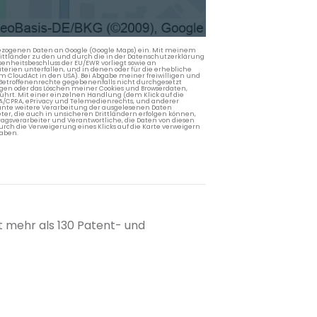
nbezogenen Daten an Google (Google Maps) ein. Mit meinem
 Drittländer zu den und durch die in der Datenschutzerklärung
enheitsbeschluss der EU/EWR vorliegt sowie an
terien unterfallen, und in denen oder für die erhebliche
m CloudAct in den USA). Bei Abgabe meiner freiwilligen und
Betroffenenrechte gegebenenfalls nicht durchgesetzt
ngen oder das Löschen meiner Cookies und Browserdaten,
rührt. Mit einer einzelnen Handlung (dem Klick auf die
PA/CPRA, ePrivacy und Telemedienrechts, und anderer
lante weitere Verarbeitung der ausgelesenen Daten
ter, die auch in unsicheren Drittländern erfolgen können,
agsverarbeiter und Verantwortliche, die Daten von diesen
rch die Verweigerung eines Klicks auf die Karte verweigern
aben.
t mehr als 130 Patent- und