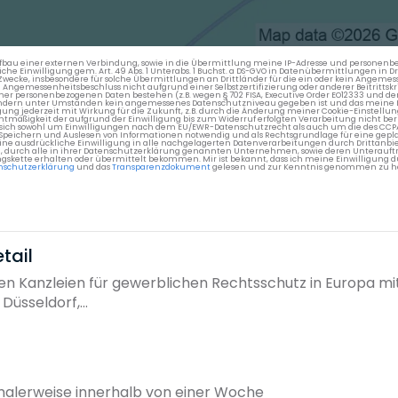
en Aufbau einer externen Verbindung, sowie in die Übermittlung meine IP-Adresse und persone
kliche Einwilligung gem. Art. 49 Abs. 1 Unterabs. 1 Buchst. a DS-GVO in Datenübermittlungen in
cke, insbesondere für solche Übermittlungen an Drittländer für die ein oder kein Angemess
gemessenheitsbeschluss nicht aufgrund einer Selbstzertifizierung oder anderer Beitrittskri
er personenbezogenen Daten bestehen (z.B. wegen § 702 FISA, Executive Order EO12333 und de
ttländern unter Umständen kein angemessenes Datenschutzniveau gegeben ist und das meine 
gung jederzeit mit Wirkung für die Zukunft, z.B. durch die Änderung meiner Cookie-Einstellu
chtmäßigkeit der aufgrund der Einwilligung bis zum Widerruf erfolgten Verarbeitung nicht be
 es sich sowohl um Einwilligungen nach dem EU/EWR-Datenschutzrecht als auch um die des CC
 Speichern und Auslesen von Informationen notwendig und als Rechtsgrundlage für eine gep
eine ausdrückliche Einwilligung in alle nachgelagerten Datenverarbeitungen durch Drittanbie
g, durch alle in ihrer Datenschutzerklärung genannten Unternehmen, sowie deren Unterauftr
gskette erhalten oder übermittelt bekommen. Mir ist bekannt, dass ich meine Einwilligung du
nschutzerklärung
und das
Transparenzdokument
gelesen und zur Kenntnis genommen zu h
tail
en Kanzleien für gewerblichen Rechtsschutz in Europa mi
üsseldorf,...
malerweise innerhalb von einer Woche