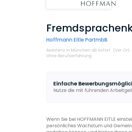
Fremdsprachenk
Hoffmann Eitle PartmbB
Assistenz
in München
ab sofort
(Vor Ort,
ohne Berufserfahrung
Einfache Bewerbungsmöglic
Nutze die mit führenden Arbeitg
Wenn Sie bei HOFFMANN EITLE einsteige
persönliches Wachstum und Gemeinsch