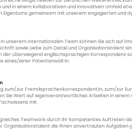
hlreiche Möglichkeiten zur beruflichen Weiterentwicklung
 und in einem kollaborativen und innovativen Umfeld etw
tigen Eigentums gemeinsam mit unserem engagierten und
n unserem internationalen Team können Sie sich auf int
chrift sowie Liebe zum Detail und Organisationstalent sind
 in der überwiegend englischsprachigen Korrespondenz s
s eines/einer Patentanwält:in.
n
ng zum/zur Fremdsprachenkorrespondent:in, zum/zur Euro
en Sie Wert auf eigenverantwortliches Arbeiten in einem 
 Fachwissens mit.
olgreiches Teamwork durch Ihr kompetentes Auftreten ab. 
r Organisationstalent die Ihnen anvertrauten Aufgaben g