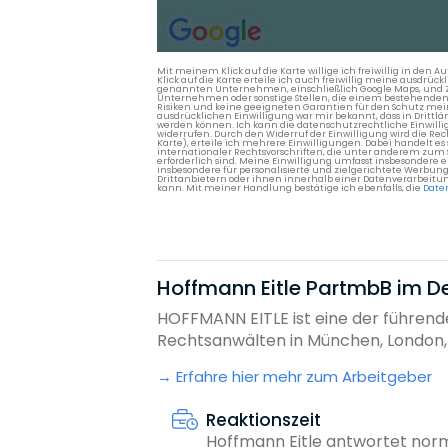
Mit meinem Klick auf die Karte willige ich freiwillig in d
Klick auf die Karte erteile ich auch freiwillig meine ausdrüc
genannten Unternehmen, einschließlich Google Maps, und Zwe
Unternehmen oder sonstige Stellen, die einem bestehenden An
Risiken und keine geeigneten Garantien für den Schutz mein
ausdrücklichen Einwilligung war mir bekannt, dass in Dri
werden können. Ich kann die datenschutzrechtliche Einwilli
widerrufen. Durch den Widerruf der Einwilligung wird die Re
Karte), erteile ich mehrere Einwilligungen. Dabei handelt
internationaler Rechtsvorschriften, die unter anderem zum
erforderlich sind. Meine Einwilligung umfasst insbesondere 
insbesondere für personalisierte und zielgerichtete Werbun
Drittanbietern oder ihnen innerhalb einer Datenverarbeitun
kann. Mit meiner Handlung bestätige ich ebenfalls, die
Date
Hoffmann Eitle PartmbB im De
HOFFMANN EITLE ist eine der führend
Rechtsanwälten in München, London, D
Erfahre hier mehr zum Arbeitgeber
Reaktionszeit
Hoffmann Eitle antwortet nor