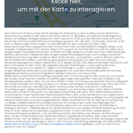
Klicke hier,
+ Aktuellen Standort hinzufügen
um mit der Karte zu interagieren.
Die berechneten Anreisezeiten basieren auf den
Verkehrsdaten eines typischen Dienstag morgens um 8:30.
Mit meinem Klick auf die Karte willige ich freiwillig in den Aufbau einer externen
Verbindung, sowie in die Übermittlung meine IP-Adresse und personenbezogenen
Daten an Google (Google Maps) ein. Mit meinem Klick auf die Karte erteile ich auch
freiwillig meine ausdrückliche Einwilligung gem. Art. 49 Abs. 1 Unterabs. 1 Buchst. a DS-
GVO in Datenübermittlungen in Drittländer zu den und durch die in der
Datenschutzerklärung genannten Unternehmen, einschließlich Google Maps, und
Zwecke, insbesondere für solche Übermittlungen an Drittländer für die ein oder kein
Angemessenheitsbeschluss der EU/EWR vorliegt sowie an Unternehmen oder sonstige
Stellen, die einem bestehenden Angemessenheitsbeschluss nicht aufgrund einer
Selbstzertifizierung oder anderer Beitrittskriterien unterfallen, und in denen oder für
die erhebliche Risiken und keine geeigneten Garantien für den Schutz meiner
personenbezogenen Daten bestehen (z.B. wegen § 702 FISA, Executive Order EO12333 und
dem CloudAct in den USA). Bei Abgabe meiner freiwilligen und ausdrücklichen
Einwilligung war mir bekannt, dass in Drittländern unter Umständen kein
angemessenes Datenschutzniveau gegeben ist und das meine Betroffenenrechte
gegebenenfalls nicht durchgesetzt werden können. Ich kann die
datenschutzrechtliche Einwilligung jederzeit mit Wirkung für die Zukunft, z.B. durch
die Änderung meiner Cookie-Einstellungen oder das Löschen meiner Cookies und
Browserdaten, widerrufen. Durch den Widerruf der Einwilligung wird die Rechtmäßigkeit
der aufgrund der Einwilligung bis zum Widerruf erfolgten Verarbeitung nicht berührt.
Mit einer einzelnen Handlung (dem Klick auf die Karte), erteile ich mehrere
Einwilligungen. Dabei handelt es sich sowohl um Einwilligungen nach dem EU/EWR-
Datenschutzrecht als auch um die des CCPA/CPRA, ePrivacy und Telemedienrechts,
und anderer internationaler Rechtsvorschriften, die unter anderem zum Speichern
und Auslesen von Informationen notwendig und als Rechtsgrundlage für eine geplante
weitere Verarbeitung der ausgelesenen Daten erforderlich sind. Meine Einwilligung
umfasst insbesondere eine ausdrückliche Einwilligung in alle nachgelagerten
Datenverarbeitungen durch Drittanbieter, die auch in unsicheren Drittländern
erfolgen können, insbesondere für personalisierte und zielgerichtete Werbung, durch
alle in ihrer Datenschutzerklärung genannten Unternehmen, sowie deren
Unterauftragsverarbeiter und Verantwortliche, die Daten von diesen Drittanbietern
oder ihnen innerhalb einer Datenverarbeitungskette erhalten oder übermittelt
bekommen. Mir ist bekannt, dass ich meine Einwilligung durch die Verweigerung eines
Klicks auf die Karte verweigern kann. Mit meiner Handlung bestätige ich ebenfalls, die
Datenschutzerklärung
und das
Transparenzdokument
gelesen und zur Kenntnis
genommen zu haben.