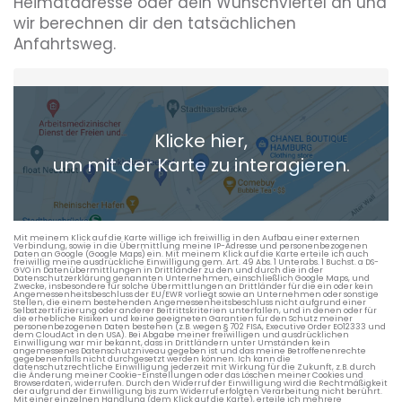
Heimatadresse oder dein Wunschviertel an und
wir berechnen dir den tatsächlichen
Anfahrtsweg.
Heimatadresse oder Wunschort
Klicke hier,
+ Aktuellen Standort hinzufügen
um mit der Karte zu interagieren.
Die berechneten Anreisezeiten basieren auf den
Verkehrsdaten eines typischen Dienstag morgens um 8:30.
Mit meinem Klick auf die Karte willige ich freiwillig in den Aufbau einer externen
Verbindung, sowie in die Übermittlung meine IP-Adresse und personenbezogenen
Daten an Google (Google Maps) ein. Mit meinem Klick auf die Karte erteile ich auch
freiwillig meine ausdrückliche Einwilligung gem. Art. 49 Abs. 1 Unterabs. 1 Buchst. a DS-
GVO in Datenübermittlungen in Drittländer zu den und durch die in der
Datenschutzerklärung genannten Unternehmen, einschließlich Google Maps, und
Zwecke, insbesondere für solche Übermittlungen an Drittländer für die ein oder kein
Angemessenheitsbeschluss der EU/EWR vorliegt sowie an Unternehmen oder sonstige
Stellen, die einem bestehenden Angemessenheitsbeschluss nicht aufgrund einer
Selbstzertifizierung oder anderer Beitrittskriterien unterfallen, und in denen oder für
die erhebliche Risiken und keine geeigneten Garantien für den Schutz meiner
personenbezogenen Daten bestehen (z.B. wegen § 702 FISA, Executive Order EO12333 und
dem CloudAct in den USA). Bei Abgabe meiner freiwilligen und ausdrücklichen
Einwilligung war mir bekannt, dass in Drittländern unter Umständen kein
angemessenes Datenschutzniveau gegeben ist und das meine Betroffenenrechte
gegebenenfalls nicht durchgesetzt werden können. Ich kann die
datenschutzrechtliche Einwilligung jederzeit mit Wirkung für die Zukunft, z.B. durch
die Änderung meiner Cookie-Einstellungen oder das Löschen meiner Cookies und
Browserdaten, widerrufen. Durch den Widerruf der Einwilligung wird die Rechtmäßigkeit
der aufgrund der Einwilligung bis zum Widerruf erfolgten Verarbeitung nicht berührt.
Mit einer einzelnen Handlung (dem Klick auf die Karte), erteile ich mehrere