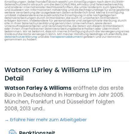
Einwilligungen. Dabei handelt es sich sowohl um Einwilligungen nach dem EU/EWR-
Datenschutzrecht als auch um die des CCPA/CPRA, ePrivacy und Telemedienrechts,
und anderer internationaler Rechtsvorschriften, die unter anderem zum Speichern
und Auslesen von Informationen notwendig und als Rechtsgrundlage für eine geplante
weitere Verarbeitung der ausgelesenen Daten erforderlich sind. Meine Einwilligung
umfasst insbesondere eine ausdrückliche Einwilligung in alle nachgelagerten
Datenverarbeitungen durch Drittanbieter, die auch in unsicheren Drittländern
erfolgen können, insbesondere für personalisierte und zielgerichtete Werbung, durch
alle in ihrer Datenschutzerklärung genannten Unternehmen, sowie deren
Unterauftragsverarbeiter und Verantwortliche, die Daten von diesen Drittanbietern
oder ihnen innerhalb einer Datenverarbeitungskette erhalten oder übermittelt
bekommen. Mir ist bekannt, dass ich meine Einwilligung durch die Verweigerung eines
Klicks auf die Karte verweigern kann. Mit meiner Handlung bestätige ich ebenfalls, die
Datenschutzerklärung
und das
Transparenzdokument
gelesen und zur Kenntnis
genommen zu haben.
Watson Farley & Williams LLP im
Detail
Watson Farley & Williams
eröffnete das erste
Büro in Deutschland in Hamburg im Jahr 2005.
München, Frankfurt und Düsseldorf folgten
2008, 2013 und...
Erfahre hier mehr zum Arbeitgeber
Reaktionszeit