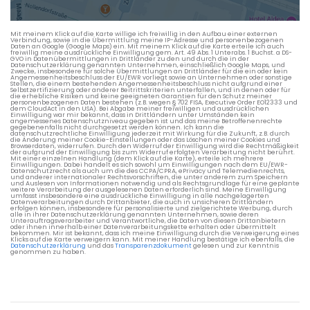
Die berechneten Anreisezeiten basieren auf den
Verkehrsdaten eines typischen Dienstag morgens um 8:30.
Mit meinem Klick auf die Karte willige ich freiwillig in den Aufbau einer externen
Verbindung, sowie in die Übermittlung meine IP-Adresse und personenbezogenen
Daten an Google (Google Maps) ein. Mit meinem Klick auf die Karte erteile ich auch
freiwillig meine ausdrückliche Einwilligung gem. Art. 49 Abs. 1 Unterabs. 1 Buchst. a DS-
GVO in Datenübermittlungen in Drittländer zu den und durch die in der
Datenschutzerklärung genannten Unternehmen, einschließlich Google Maps, und
Zwecke, insbesondere für solche Übermittlungen an Drittländer für die ein oder kein
Angemessenheitsbeschluss der EU/EWR vorliegt sowie an Unternehmen oder sonstige
Stellen, die einem bestehenden Angemessenheitsbeschluss nicht aufgrund einer
Selbstzertifizierung oder anderer Beitrittskriterien unterfallen, und in denen oder für
die erhebliche Risiken und keine geeigneten Garantien für den Schutz meiner
personenbezogenen Daten bestehen (z.B. wegen § 702 FISA, Executive Order EO12333 und
dem CloudAct in den USA). Bei Abgabe meiner freiwilligen und ausdrücklichen
Einwilligung war mir bekannt, dass in Drittländern unter Umständen kein
angemessenes Datenschutzniveau gegeben ist und das meine Betroffenenrechte
gegebenenfalls nicht durchgesetzt werden können. Ich kann die
datenschutzrechtliche Einwilligung jederzeit mit Wirkung für die Zukunft, z.B. durch
die Änderung meiner Cookie-Einstellungen oder das Löschen meiner Cookies und
Browserdaten, widerrufen. Durch den Widerruf der Einwilligung wird die Rechtmäßigkeit
der aufgrund der Einwilligung bis zum Widerruf erfolgten Verarbeitung nicht berührt.
Mit einer einzelnen Handlung (dem Klick auf die Karte), erteile ich mehrere
Einwilligungen. Dabei handelt es sich sowohl um Einwilligungen nach dem EU/EWR-
Datenschutzrecht als auch um die des CCPA/CPRA, ePrivacy und Telemedienrechts,
und anderer internationaler Rechtsvorschriften, die unter anderem zum Speichern
und Auslesen von Informationen notwendig und als Rechtsgrundlage für eine geplante
weitere Verarbeitung der ausgelesenen Daten erforderlich sind. Meine Einwilligung
umfasst insbesondere eine ausdrückliche Einwilligung in alle nachgelagerten
Datenverarbeitungen durch Drittanbieter, die auch in unsicheren Drittländern
erfolgen können, insbesondere für personalisierte und zielgerichtete Werbung, durch
alle in ihrer Datenschutzerklärung genannten Unternehmen, sowie deren
Unterauftragsverarbeiter und Verantwortliche, die Daten von diesen Drittanbietern
oder ihnen innerhalb einer Datenverarbeitungskette erhalten oder übermittelt
bekommen. Mir ist bekannt, dass ich meine Einwilligung durch die Verweigerung eines
Klicks auf die Karte verweigern kann. Mit meiner Handlung bestätige ich ebenfalls, die
Datenschutzerklärung
und das
Transparenzdokument
gelesen und zur Kenntnis
genommen zu haben.