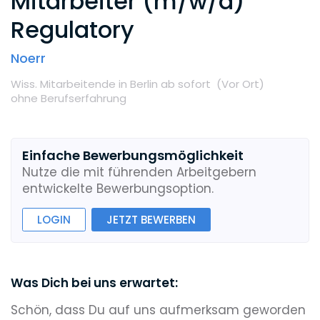
Mitarbeiter (m/w/d)
Regulatory
Noerr
Wiss. Mitarbeitende
in Berlin
ab sofort
(Vor Ort
)
ohne Berufserfahrung
Einfache Bewerbungsmöglichkeit
Nutze die mit führenden Arbeitgebern
entwickelte Bewerbungsoption.
LOGIN
JETZT BEWERBEN
Was Dich bei uns erwartet:
Schön, dass Du auf uns aufmerksam geworden