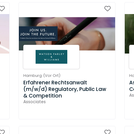
Hamburg
(
Vor Ort
)
H
Erfahrener Rechtsanwalt
A
(m/w/d) Regulatory, Public Law
C
& Competition
As
Associates