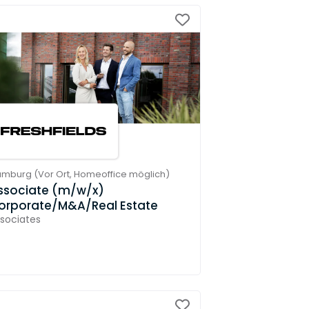
amburg
(
Vor Ort,
Homeoffice möglich
)
ssociate (m/w/x)
orporate/M&A/Real Estate
sociates