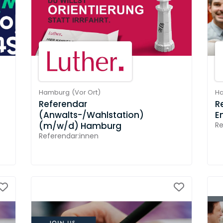
Hamburg
(
Vor Ort
)
H
Referendar
R
(Anwalts-/Wahlstation)
E
(m/w/d) Hamburg
Re
Referendar:innen