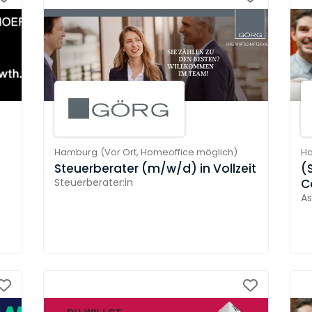
Hamburg
(
Vor Ort,
Homeoffice möglich
)
H
Steuerberater (m/w/d) in Vollzeit
(
Steuerberater:in
C
As