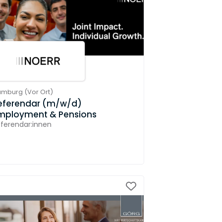
amburg
(
Vor Ort
)
eferendar (m/w/d)
mployment & Pensions
ferendar:innen