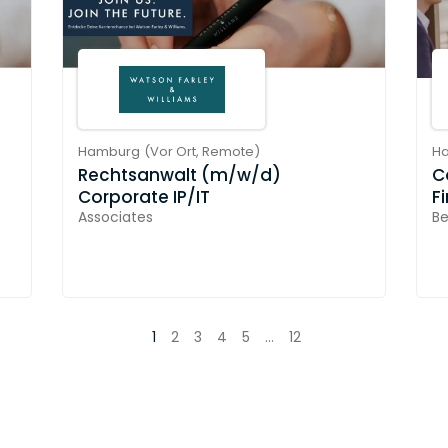
Hamburg
(
Vor Ort,
Remote
)
H
Rechtsanwalt (m/w/d)
C
Corporate IP/IT
Fi
Associates
Be
1
2
3
4
5
...
12