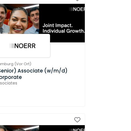
amburg
(
Vor Ort
)
Senior) Associate (w/m/d)
orporate
sociates