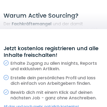
Warum Active Sourcing?
Der
Fachkräftemangel
und der damit
verbundene Arbeitnehmermarkt machen sich
auch im juristischen Bereich bemerkbar und
Kanzleien fällt es heute zunehmend schwer,
juristischen Nachwuchs langfristig für sich zu
Jetzt kostenlos registrieren und alle
begeistern. Wir sind deshalb überzeugt:
Inhalte freischalten!
tradierte Recruiting-Prozesse haben
ausgedient und es ist an der Zeit, dass
digitale
Erhalte Zugang zu allen Insights, Reports
Tools
Einzug in die HR-Abteilungen halten!
und exklusiven Artikeln.
Durch
Active Sourcing
können auch
passive
Erstelle dein persönliches Profil und lass
Kandidat:innen
– also jene, die zwar offen für
dich einfach von Arbeitgebern finden.
einen neuen Job sind, sich aber noch nicht aktiv
Bewirb dich mit einem Klick auf deinen
bewerben – zielgerichtet erreicht werden.
nächsten Job - ganz ohne Anschreiben.
Gerade in Zeiten des
„War for Talents“
ein
absoluter Gamechanger! Außerdem können
All das und noch mehr, natürlich kostenlos!