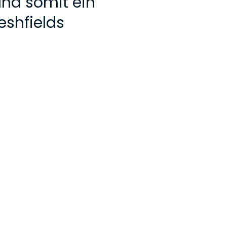
und somit ein
eshfields