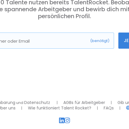
0 Talente nutzen bereits TalentRocket. Beob
e spannende Arbeitgeber und bewirb dich mi
persönlichen Profil.
JE
er oder Email
(benötigt)
nbarung
Datenschutz
AGBs für Arbeitgeber
Gib u
und
Über uns
Wie funktioniert Talent Rocket?
FAQs