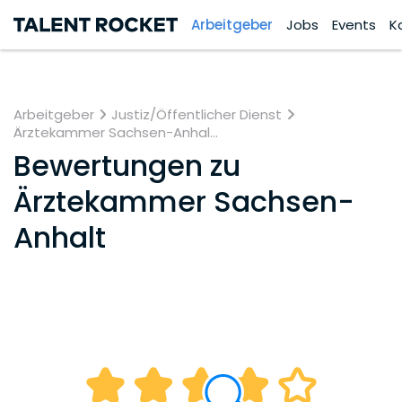
Arbeitgeber
Jobs
Events
K
Arbeitgeber
Justiz/Öffentlicher Dienst
Ärztekammer Sachsen-Anhal...
Bewertungen zu
Ärztekammer Sachsen-
Anhalt