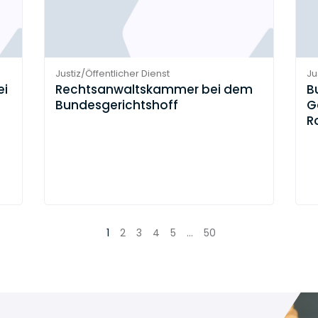
Justiz/Öffentlicher Dienst
Ju
ei
Rechtsanwaltskammer bei dem
B
Bundesgerichtshoff
G
R
1
2
3
4
5
...
50