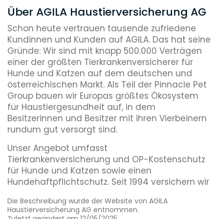
Über AGILA Haustierversicherung AG
Schon heute vertrauen tausende zufriedene
Kundinnen und Kunden auf AGILA. Das hat seine
Gründe: Wir sind mit knapp 500.000 Verträgen
einer der größten Tierkrankenversicherer für
Hunde und Katzen auf dem deutschen und
österreichischen Markt. Als Teil der Pinnacle Pet
Group bauen wir Europas größtes Ökosystem
für Haustiergesundheit auf, in dem
Besitzerinnen und Besitzer mit ihren Vierbeinern
rundum gut versorgt sind.
Unser Angebot umfasst
Tierkrankenversicherung und OP-Kostenschutz
für Hunde und Katzen sowie einen
Hundehaftpflichtschutz. Seit 1994 versichern wir
ausschließlich Hunde und Katzen und sind
Die Beschreibung wurde der Website von AGILA
somit seit über 30 Jahren Spezialistin auf
Haustierversicherung AG entnommen.
diesem Gebiet.
Zuletzt geändert am 12/05/2025