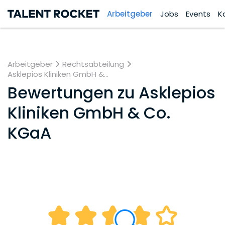
Arbeitgeber
Jobs
Events
K
Arbeitgeber
Rechtsabteilung
Asklepios Kliniken GmbH &...
Bewertungen zu
Asklepios
Kliniken GmbH & Co.
KGaA