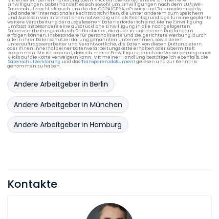
Mit einer einzelnen Handlung (dem Klick auf die Karte), erteile ich mehrere
Einwilligungen. Dabei handelt es sich sowohl um Einwilligungen nach dem EU/EWR-
Datenschutzrecht als auch um die des CCPA/CPRA, ePrivacy und Telemedienrechts,
und anderer internationaler Rechtsvorschriften, die unter anderem zum Speichern
und Auslesen von Informationen notwendig und als Rechtsgrundlage für eine geplante
weitere Verarbeitung der ausgelesenen Daten erforderlich sind. Meine Einwilligung
umfasst insbesondere eine ausdrückliche Einwilligung in alle nachgelagerten
Datenverarbeitungen durch Drittanbieter, die auch in unsicheren Drittländern
erfolgen können, insbesondere für personalisierte und zielgerichtete Werbung, durch
alle in ihrer Datenschutzerklärung genannten Unternehmen, sowie deren
Unterauftragsverarbeiter und Verantwortliche, die Daten von diesen Drittanbietern
oder ihnen innerhalb einer Datenverarbeitungskette erhalten oder übermittelt
bekommen. Mir ist bekannt, dass ich meine Einwilligung durch die Verweigerung eines
Klicks auf die Karte verweigern kann. Mit meiner Handlung bestätige ich ebenfalls, die
Datenschutzerklärung
und das
Transparenzdokument
gelesen und zur Kenntnis
genommen zu haben.
Andere Arbeitgeber in Berlin
Andere Arbeitgeber in München
Andere Arbeitgeber in Hamburg
Kontakte