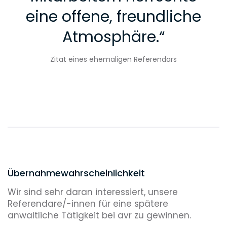
Fahrt zurück ins Büro. Umweg über eine Pizzeria.
eine offene, freundliche
17:30-18:00 Uhr
Atmosphäre.
“
E-Mail:
Zitat eines ehemaligen Referendars
Im Ergebnis der Gerichtsverhandlung haben wir
ein Ingenierbüro angefragt, ob es die
Mandantin weiteren Planung unterstützt. Dazu
habe ich den Sachverhalt und die notwendigen
Unterlagen zusammengestellt.
18:30-19:00 Uhr
Feedback und Ausklang des Arbeitstages mit
den Kolleg/-innen.
Übernahmewahrscheinlichkeit
Wir sind sehr daran interessiert, unsere
Referendare/-innen für eine spätere
anwaltliche Tätigkeit bei avr zu gewinnen.