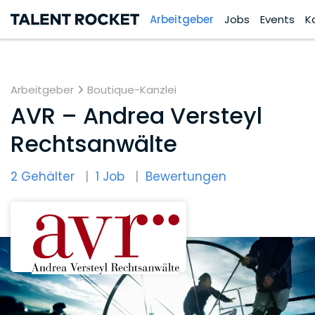
Arbeitgeber
Jobs
Events
K
Arbeitgeber
Boutique-Kanzlei
AVR – Andrea Versteyl
Rechtsanwälte
2 Gehälter
1 Job
Bewertungen