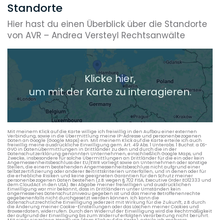
Standorte
Hier hast du einen Überblick über die Standorte
von AVR – Andrea Versteyl Rechtsanwälte
Klicke hier,
um mit der Karte zu interagieren.
Mit meinem Klick auf die Karte willige ich freiwillig in den Aufbau einer externen
Verbindung, sowie in die Übermittlung meine IP-Adresse und personenbezogenen
Daten an Google (Google Maps) ein. Mit meinem Klick auf die Karte erteile ich auch
freiwillig meine ausdrückliche Einwilligung gem. Art. 49 Abs. 1 Unterabs. 1 Buchst. a DS-
GVO in Datenübermittlungen in Drittländer zu den und durch die in der
Datenschutzerklärung genannten Unternehmen, einschließlich Google Maps, und
Zwecke, insbesondere für solche Übermittlungen an Drittländer für die ein oder kein
Angemessenheitsbeschluss der EU/EWR vorliegt sowie an Unternehmen oder sonstige
Stellen, die einem bestehenden Angemessenheitsbeschluss nicht aufgrund einer
Selbstzertifizierung oder anderer Beitrittskriterien unterfallen, und in denen oder für
die erhebliche Risiken und keine geeigneten Garantien für den Schutz meiner
personenbezogenen Daten bestehen (z.B. wegen § 702 FISA, Executive Order EO12333 und
dem CloudAct in den USA). Bei Abgabe meiner freiwilligen und ausdrücklichen
Einwilligung war mir bekannt, dass in Drittländern unter Umständen kein
angemessenes Datenschutzniveau gegeben ist und das meine Betroffenenrechte
gegebenenfalls nicht durchgesetzt werden können. Ich kann die
datenschutzrechtliche Einwilligung jederzeit mit Wirkung für die Zukunft, z.B. durch
die Änderung meiner Cookie-Einstellungen oder das Löschen meiner Cookies und
Browserdaten, widerrufen. Durch den Widerruf der Einwilligung wird die Rechtmäßigkeit
der aufgrund der Einwilligung bis zum Widerruf erfolgten Verarbeitung nicht berührt.