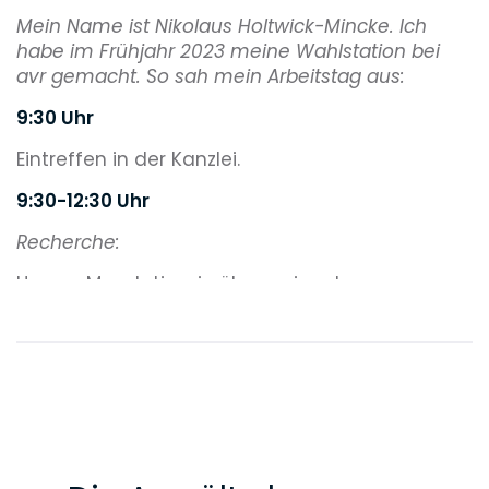
Mein Name ist Nikolaus Holtwick-Mincke. Ich
habe im Frühjahr 2023 meine Wahlstation bei
avr gemacht. So sah mein Arbeitstag aus:
9:30 Uhr
Eintreffen in der Kanzlei.
9:30-12:30 Uhr
Recherche:
Unsere Mandatin, ein überregionaler
Energieversorger, hat vor dem Hintergrund
von Hacker-Angriffen Sorge wegen der
Veröffentlichung von Antragsunterlagen in
einem immissionsschutzrechtlichen
Genehmigungsverfahren. Ziel meiner
Recherche war es, der Mandantin Auskunft
darüber zu geben, inwieweit sie sensible
Informationen im Rahmen der