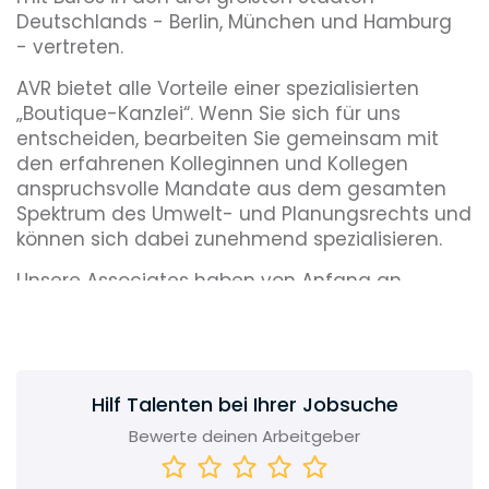
Deutschlands - Berlin, München und Hamburg
- vertreten.
AVR bietet alle Vorteile einer spezialisierten
„Boutique-Kanzlei“. Wenn Sie sich für uns
entscheiden, bearbeiten Sie gemeinsam mit
den erfahrenen Kolleginnen und Kollegen
anspruchsvolle Mandate aus dem gesamten
Spektrum des Umwelt- und Planungsrechts und
können sich dabei zunehmend spezialisieren.
Unsere Associates haben von Anfang an
direkten Kontakt zur Mandantschaft, zu
Behörden, Gerichten usw. und werden dadurch
nach außen sichtbar. Auf diese Weise können
sie frühzeitig die notwendigen Erfahrungen
Hilf Talenten bei Ihrer Jobsuche
sammeln, um schnell eigenverantwortlich zu
arbeiten.
Bewerte deinen Arbeitgeber
Das JUVE-Handbuch Wirtschaftskanzleien lobt