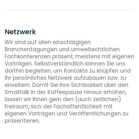
Unsere Spezialisierungen nutzen wir
standortübergreifend, um bestmögliche
Ergebnisse für unsere Mandanten zu erzielen.
Wir profitieren von der besonderen Expertise
Netzwerk
unserer Of Counsel. Als ehemalige Bundes- und
Oberverwaltungsrichter oder politische
Wir sind auf allen einschlägigen
Entscheidungsträger unterstützen sie gerade
Branchentagungen und umweltechtlichen
unsere jungen Kollegen in komplexen
Fachkonferenzen präsent, meistens mit eigenen
Genehmigungsverfahren und anderen schwierigen
Vorträgen. Selbstverständlich können Sie uns
Beratungssituationen.
dorthin begleiten, um Kontakte zu knüpfen und
Ihr persönliches Netzwerk aufzubauen bzw. zu
Wir können uns auf unsere Mitarbeiterinnen in den
erweitern. Damit Sie Ihre Sichtbarkeit über den
Sekretariaten verlassen. Sie haben erheblichen
Smalltalk in der Kaffeepause hinaus erhöhen,
Anteil am Erfolg unserer Kanzlei.
lassen wir Ihnen gern den (auch zeitlichen)
Freiraum, sich der Fachöffentlichkeit mit
eigenen Vorträgen und Veröffentlichungen zu
präsentieren.