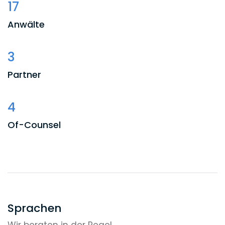
17
Anwälte
3
Partner
4
Of-Counsel
7
Associates
2
Sprachen
Wir beraten in der Regel