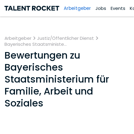
Arbeitgeber
Jobs
Events
K
Arbeitgeber
Justiz/Öffentlicher Dienst
Bayerisches Staatsministe...
Bewertungen zu
Bayerisches
Staatsministerium für
Familie, Arbeit und
Soziales