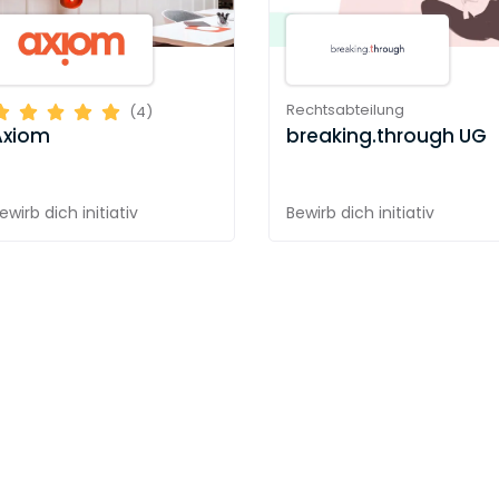
Rechtsabteilung
(4)
breaking.through UG
Axiom
ewirb dich initiativ
Bewirb dich initiativ