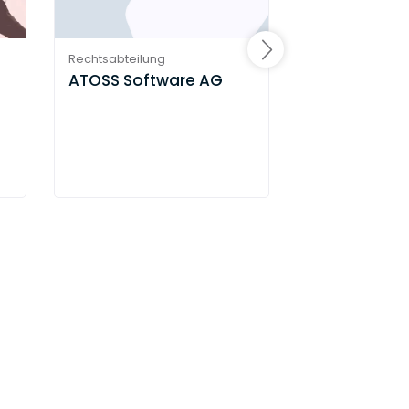
Rechtsabteilung
Rechtsabteilung
ATOSS Software AG
Deutsche Lu
AG