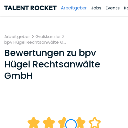
Arbeitgeber
Jobs
Events
K
Arbeitgeber
Großkanzlei
bpv Hügel Rechtsanwälte G...
Bewertungen zu
bpv
Hügel Rechtsanwälte
GmbH