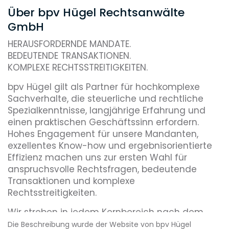
Über bpv Hügel Rechtsanwälte
GmbH
HERAUSFORDERNDE MANDATE.
BEDEUTENDE TRANSAKTIONEN.
KOMPLEXE RECHTSSTREITIGKEITEN.
bpv Hügel gilt als Partner für hochkomplexe
Sachverhalte, die steuerliche und rechtliche
Spezialkenntnisse, langjährige Erfahrung und
einen praktischen Geschäftssinn erfordern.
Hohes Engagement für unsere Mandanten,
exzellentes Know-how und ergebnisorientierte
Effizienz machen uns zur ersten Wahl für
anspruchsvolle Rechtsfragen, bedeutende
Transaktionen und komplexe
Rechtsstreitigkeiten.
Wir streben in jedem Kernbereich nach dem
höchsten Beratungsstandard und gehören
Die Beschreibung wurde der Website von bpv Hügel