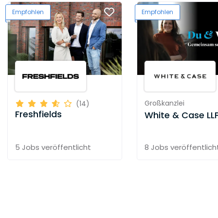
effizient und zeitnah Ergebnisse liefert.
Empfohlen
Empfohlen
Unser Ziel ist, die Kanzlei zu sein, die von
Mandanten mit den herausforderndsten
Rechtsproblemen,
unternehmensentscheidenden Transaktionen
sowie unternehmenskritischen Streitigkeiten
betraut wird.
Großkanzlei
(14)
Freshfields
White & Case LL
5 Jobs
veröffentlicht
8 Jobs
veröffentlich