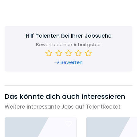
Bundeswehr sorgen und wie wir innovative
Lösungen ganz nach den Bedürfnissen unseres
Kunden entwickeln. Einblicke in unsere Arbeit
geben wir Ihnen hier – in der
digitalen
Unternehmensbroschüre
.
Hilf Talenten bei Ihrer Jobsuche
Bewerte deinen Arbeitgeber
Bewerten
Das könnte dich auch interessieren
Weitere interessante Jobs auf TalentRocket