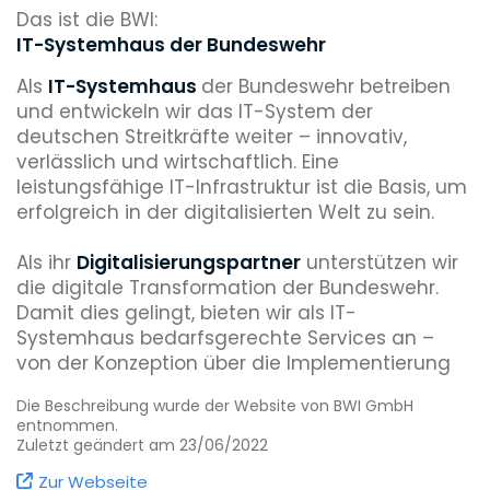
Das ist die BWI:
IT-Systemhaus der Bundeswehr
Als
IT-Systemhaus
der Bundeswehr betreiben
und entwickeln wir das IT-System der
deutschen Streitkräfte weiter – innovativ,
verlässlich und wirtschaftlich. Eine
leistungsfähige IT-Infrastruktur ist die Basis, um
erfolgreich in der digitalisierten Welt zu sein.
Als ihr
Digitalisierungspartner
unterstützen wir
die digitale Transformation der Bundeswehr.
Damit dies gelingt, bieten wir als IT-
Systemhaus bedarfsgerechte Services an –
von der Konzeption über die Implementierung
bis hin zu IT-Betrieb und deutschlandweitem IT-
Die Beschreibung wurde der Website von BWI GmbH
Support 24/7. So sorgen wir für die digitale
entnommen.
Zukunftsfähigkeit unseres Landes.
Zuletzt geändert am 23/06/2022
Zur Webseite
Erfahren Sie, wie wir für die Digitalisierung der