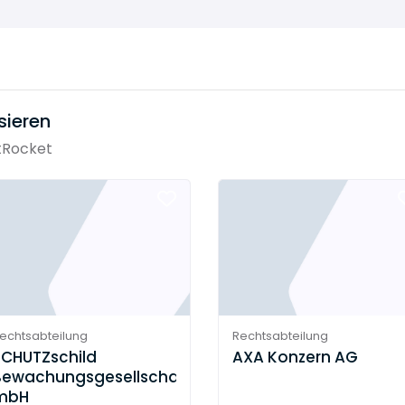
sieren
tRocket
echtsabteilung
Rechtsabteilung
SCHUTZschild
AXA Konzern AG
Bewachungsgesellschaft
mbH