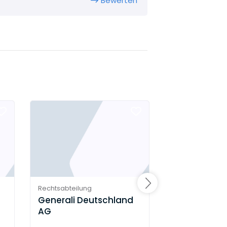
Bewerten
Rechtsabteilung
Rechtsabteilung
Generali Deutschland
RAUS GHEND
AG
Rechtsanwä
Partnerscha