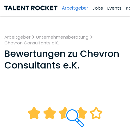
Arbeitgeber
Jobs
Events
K
Arbeitgeber
Unternehmensberatung
Chevron Consultants e.K.
Bewertungen zu
Chevron
Consultants e.K.