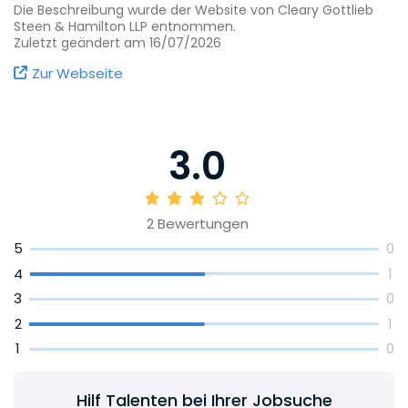
Sorgfalt und die Entwicklung pragmatischer
Die Beschreibung wurde der Website von Cleary Gottlieb
Lösungen im Interesse unserer Mandanten
Steen & Hamilton LLP entnommen.
großgeschrieben werden - genauso wie das
Zuletzt geändert am 16/07/2026
firmenweit gebräuchliche „Du“.
Zur Webseite
3.0
2
Bewertungen
5
0
4
1
3
0
2
1
1
0
Hilf Talenten bei Ihrer Jobsuche