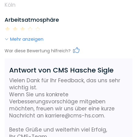
Köln
Betriebliche Altersvorsorge
Coaching
Arbeitsatmosphäre
Jährlicher Bonus
Familienunterstützung
Flexible Arbeitszeiten
Home Office
Mehr anzeigen
Work-Life-Balance
Networking-Events
Unterstützung Fachanwaltstitel
War diese Bewertung hilfreich?
Antwort von CMS Hasche Sigle
Karrieremöglichkeiten
Vielen Dank für Ihr Feedback, das uns sehr
wichtig ist.
Wenn Sie uns konkrete
Gehalt
Verbesserungsvorschläge mitgeben
möchten, freuen wir uns über eine kurze
Nachricht an karriere@cms-hs.com.
Weiterbildungsmöglichkeiten
Beste Grüße und weiterhin viel Erfolg,
Ihr CMS-Team