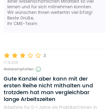
einer wissenschaftlichen Mitarbeit so viel
Gehalt
lernen und für sich mitnehmen konnten.
Wir wünschen Ihnen weiterhin viel Erfolg!
Beste Grüße,
Weiterbildungsmöglichkeiten
Ihr CMS-Team
Reputation
3
17.12.2021
Diversity
Weiterempfohlen
Gute Kanzlei aber kann mit der
Umweltbewusstsein
ersten Reihe nicht mithalten und
trotzdem hat man vergleichbar
lange Arbeitszeiten
Benefits, die dieser Arbeitgeber bietet
Arbeitete für 0-1 Jahre
als Praktikant:innen in