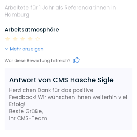
Arbeitete für 1 Jahr
als Referendar:innen in
Umweltbewusstsein
Hamburg
Arbeitsatmosphäre
Benefits, die dieser Arbeitgeber bietet
Mehr anzeigen
Flexible Arbeitszeiten
Home Office
Work-Life-Balance
War diese Bewertung hilfreich?
Antwort von CMS Hasche Sigle
Karrieremöglichkeiten
Herzlichen Dank für das positive
Feedback! Wir wünschen Ihnen weiterhin viel
Erfolg!
Gehalt
Beste Grüße,
Ihr CMS-Team
Weiterbildungsmöglichkeiten