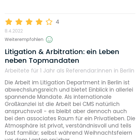
Reputation
4
8.4.2022
Weiterempfohlen
Diversity
Litigation & Arbitration: ein Leben
neben Topmandaten
Arbeitete für 1 Jahr
als Referendar:innen in Berlin
Umweltbewusstsein
Die Arbeit im Litigation Department in Berlin ist 
abwechslungsreich und bietet Einblick in allerlei 
spannende Mandate. Als internationale 
Benefits, die dieser Arbeitgeber bietet
Großkanzlei ist die Arbeit bei CMS natürlich 
anspruchsvoll - es bleibt aber dennoch auch 
Home Office
bei den associates Raum für ein Privatleben. Die 
Atmosphäre ist privat, verständnisvoll und teils 
fast familiär; selbst während Weihnachtsfeiern 