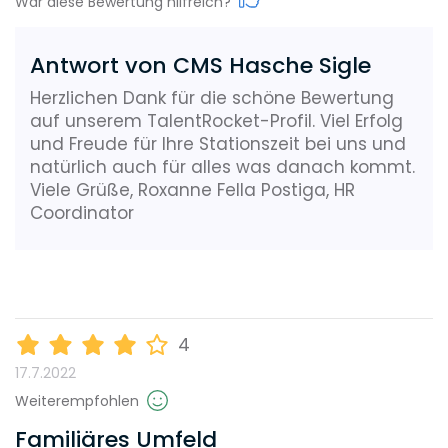
War diese Bewertung hilfreich?
Antwort von CMS Hasche Sigle
Karrieremöglichkeiten
Herzlichen Dank für die schöne Bewertung
auf unserem TalentRocket-Profil. Viel Erfolg
und Freude für Ihre Stationszeit bei uns und
Gehalt
natürlich auch für alles was danach kommt.
Viele Grüße, Roxanne Fella Postiga, HR
Coordinator
Weiterbildungsmöglichkeiten
Reputation
4
17.7.2022
Weiterempfohlen
Diversity
Familiäres Umfeld