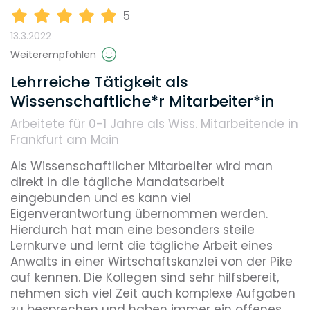
Reputation
5
13.3.2022
Weiterempfohlen
Diversity
Lehrreiche Tätigkeit als
Wissenschaftliche*r Mitarbeiter*in
Arbeitete für 0-1 Jahre
als Wiss. Mitarbeitende in
Umweltbewusstsein
Frankfurt am Main
Als Wissenschaftlicher Mitarbeiter wird man 
direkt in die tägliche Mandatsarbeit 
Benefits, die dieser Arbeitgeber bietet
eingebunden und es kann viel 
Eigenverantwortung übernommen werden. 
Coaching
Familienunterstützung
Home Office
Hierdurch hat man eine besonders steile 
Lernkurve und lernt die tägliche Arbeit eines 
Anwalts in einer Wirtschaftskanzlei von der Pike 
auf kennen. Die Kollegen sind sehr hilfsbereit, 
nehmen sich viel Zeit auch komplexe Aufgaben 
zu besprechen und haben immer ein offenes 