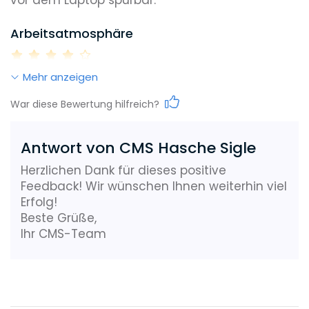
vor dem Laptop spürbar.
Arbeitsatmosphäre
Mehr anzeigen
Work-Life-Balance
War diese Bewertung hilfreich?
Antwort von CMS Hasche Sigle
Karrieremöglichkeiten
Herzlichen Dank für dieses positive
Feedback! Wir wünschen Ihnen weiterhin viel
Erfolg!
Gehalt
Beste Grüße,
Ihr CMS-Team
Weiterbildungsmöglichkeiten