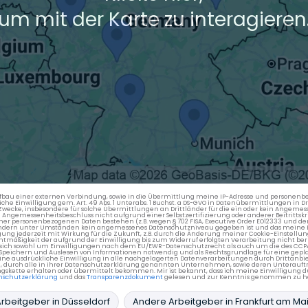
um mit der Karte zu interagieren
en Aufbau einer externen Verbindung, sowie in die Übermittlung meine IP-Adresse und persone
kliche Einwilligung gem. Art. 49 Abs. 1 Unterabs. 1 Buchst. a DS-GVO in Datenübermittlungen in
cke, insbesondere für solche Übermittlungen an Drittländer für die ein oder kein Angemess
gemessenheitsbeschluss nicht aufgrund einer Selbstzertifizierung oder anderer Beitrittskri
er personenbezogenen Daten bestehen (z.B. wegen § 702 FISA, Executive Order EO12333 und de
ttländern unter Umständen kein angemessenes Datenschutzniveau gegeben ist und das meine 
gung jederzeit mit Wirkung für die Zukunft, z.B. durch die Änderung meiner Cookie-Einstellu
chtmäßigkeit der aufgrund der Einwilligung bis zum Widerruf erfolgten Verarbeitung nicht be
 es sich sowohl um Einwilligungen nach dem EU/EWR-Datenschutzrecht als auch um die des CC
 Speichern und Auslesen von Informationen notwendig und als Rechtsgrundlage für eine gep
eine ausdrückliche Einwilligung in alle nachgelagerten Datenverarbeitungen durch Drittanbie
g, durch alle in ihrer Datenschutzerklärung genannten Unternehmen, sowie deren Unterauftr
gskette erhalten oder übermittelt bekommen. Mir ist bekannt, dass ich meine Einwilligung du
nschutzerklärung
und das
Transparenzdokument
gelesen und zur Kenntnis genommen zu h
rbeitgeber in Düsseldorf
Andere Arbeitgeber in Frankfurt am Ma