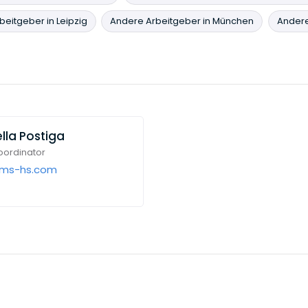
eitgeber in Leipzig
Andere Arbeitgeber in München
Andere
lla Postiga
ordinator
cms-hs.com