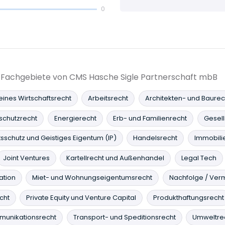
0
ie Fachgebiete von CMS Hasche Sigle Partnerschaft mbB
ines Wirtschaftsrecht
Arbeitsrecht
Architekten- und Baurec
schutzrecht
Energierecht
Erb- und Familienrecht
Gesel
sschutz und Geistiges Eigentum (IP)
Handelsrecht
Immobili
Joint Ventures
Kartellrecht und Außenhandel
Legal Tech
ation
Miet- und Wohnungseigentumsrecht
Nachfolge / Verm
cht
Private Equity und Venture Capital
Produkthaftungsrecht
munikationsrecht
Transport- und Speditionsrecht
Umweltre