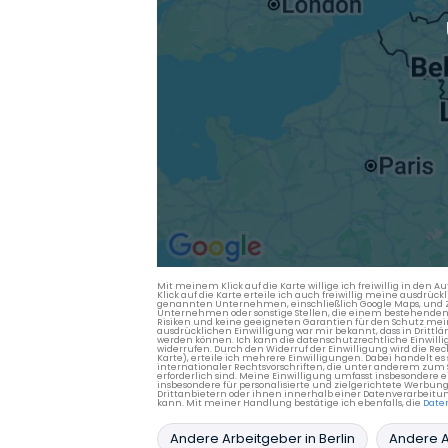
Mit meinem Klick auf die Karte willige ich freiwillig in d
Klick auf die Karte erteile ich auch freiwillig meine ausdrüc
genannten Unternehmen, einschließlich Google Maps, und Zwe
Unternehmen oder sonstige Stellen, die einem bestehenden An
Risiken und keine geeigneten Garantien für den Schutz mein
ausdrücklichen Einwilligung war mir bekannt, dass in Dri
werden können. Ich kann die datenschutzrechtliche Einwilli
widerrufen. Durch den Widerruf der Einwilligung wird die Re
Karte), erteile ich mehrere Einwilligungen. Dabei handelt
internationaler Rechtsvorschriften, die unter anderem zum
erforderlich sind. Meine Einwilligung umfasst insbesondere 
insbesondere für personalisierte und zielgerichtete Werbun
Drittanbietern oder ihnen innerhalb einer Datenverarbeitun
kann. Mit meiner Handlung bestätige ich ebenfalls, die
Date
Andere Arbeitgeber in Berlin
Andere A