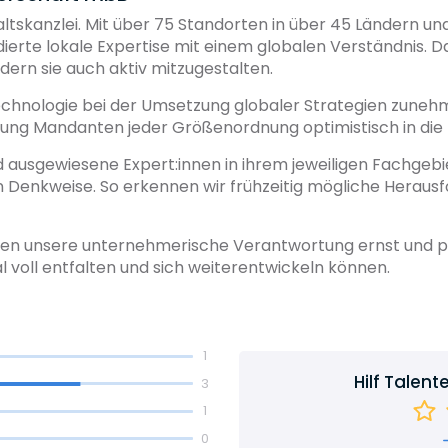
ltskanzlei.
Mit über 75 Standorten in über 45 Ländern un
ierte lokale Expertise mit einem globalen Verständnis. Da
ndern sie auch aktiv mitzugestalten.
 Technologie bei der Umsetzung globaler Strategien zunehm
ratung Mandanten jeder Größenordnung optimistisch in die 
 ausgewiesene Expert:innen in ihrem jeweiligen Fachgebi
en Denkweise. So erkennen wir frühzeitig mögliche Heraus
ehmen unsere unternehmerische Verantwortung ernst und p
al voll entfalten und sich weiterentwickeln können.
1
Hilf Talent
3
1
0