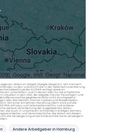
.
nbezogenen Daten an Google (Google Maps) ein. Mit meinem
 Drittländer zu den und durch die in der Datenschutzerklärung
enheitsbeschluss der EU/EWR vorliegt sowie an
terien unterfallen, und in denen oder für die erhebliche
m CloudAct in den USA). Bei Abgabe meiner freiwilligen und
Betroffenenrechte gegebenenfalls nicht durchgesetzt
ngen oder das Löschen meiner Cookies und Browserdaten,
rührt. Mit einer einzelnen Handlung (dem Klick auf die
PA/CPRA, ePrivacy und Telemedienrechts, und anderer
lante weitere Verarbeitung der ausgelesenen Daten
ter, die auch in unsicheren Drittländern erfolgen können,
agsverarbeiter und Verantwortliche, die Daten von diesen
rch die Verweigerung eines Klicks auf die Karte verweigern
aben.
in
Andere Arbeitgeber in Hamburg