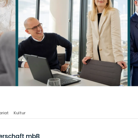
riat
Kultur
erschaft mbB