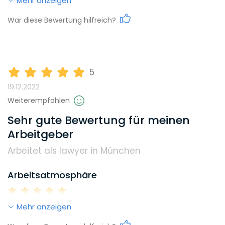
Mehr anzeigen
Work-Life-Balance
War diese Bewertung hilfreich?
Diversity
Karrieremöglichkeiten
Umweltbewusstsein
5
19.12.2022
Gehalt
Weiterempfohlen
Benefits, die dieser Arbeitgeber bietet
Sehr gute Bewertung für meinen
Arbeitgeber
Flexible Arbeitszeiten
Home Office
Weiterbildungsmöglichkeiten
Arbeitet als lawyer in München
Arbeitsatmosphäre
Reputation
Mehr anzeigen
Work-Life-Balance
Diversity