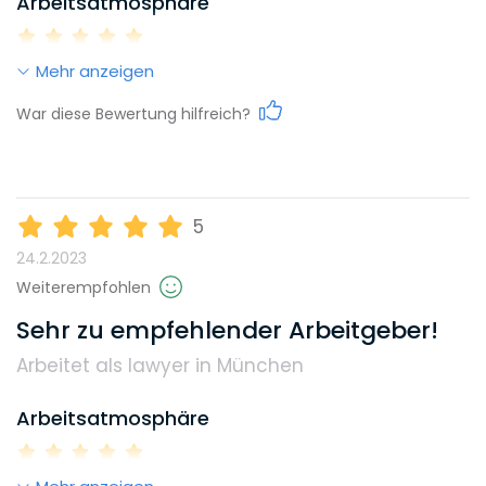
Arbeitsatmosphäre
Mehr anzeigen
Work-Life-Balance
War diese Bewertung hilfreich?
Karrieremöglichkeiten
5
24.2.2023
Gehalt
Weiterempfohlen
Sehr zu empfehlender Arbeitgeber!
Arbeitet als lawyer in München
Weiterbildungsmöglichkeiten
Arbeitsatmosphäre
Reputation