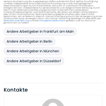
weitere Verarbeitung der ausgelesenen Daten erforderlich sind. Meine Einwilligung
umfasst insbesondere eine ausdrückliche Einwilligung in alle nachgelagerten
Datenverarbeitungen durch Drittanbieter, die auch in unsicheren Drittländern
erfolgen können, insbesondere für personalisierte und zielgerichtete Werbung, durch
alle in ihrer Datenschutzerklärung genannten Unternehmen, sowie deren
Unterauftragsverarbeiter und Verantwortliche, die Daten von diesen Drittanbietern
oder ihnen innerhalb einer Datenverarbeitungskette erhalten oder übermittelt
bekommen. Mir ist bekannt, dass ich meine Einwilligung durch die Verweigerung eines
Klicks auf die Karte verweigern kann. Mit meiner Handlung bestätige ich ebenfalls, die
Datenschutzerklärung
und das
Transparenzdokument
gelesen und zur Kenntnis
genommen zu haben.
Andere Arbeitgeber in Frankfurt am Main
Andere Arbeitgeber in Berlin
Andere Arbeitgeber in München
Andere Arbeitgeber in Düsseldorf
Kontakte