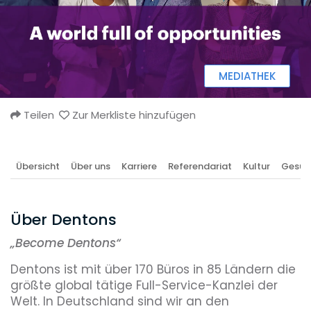
MEDIATHEK
Teilen
Zur Merkliste hinzufügen
Übersicht
Über uns
Karriere
Referendariat
Kultur
Gesun
Über Dentons
„
Become Dentons“
Dentons ist mit über 170 Büros in 85 Ländern die
größte global tätige Full-Service-Kanzlei der
Welt. In Deutschland sind wir an den