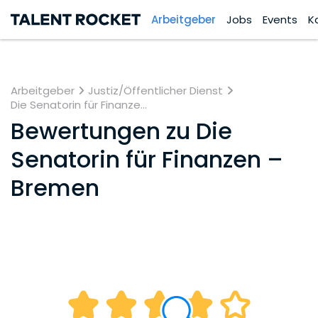
Arbeitgeber
Jobs
Events
K
Arbeitgeber
Justiz/Öffentlicher Dienst
Die Senatorin für Finanze...
Bewertungen zu
Die
Senatorin für Finanzen –
Bremen