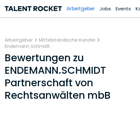
Arbeitgeber
Jobs
Events
K
Arbeitgeber
Mittelständische Kanzlei
Endemann Schmidt
Bewertungen zu
ENDEMANN.SCHMIDT
Partnerschaft von
Rechtsanwälten mbB