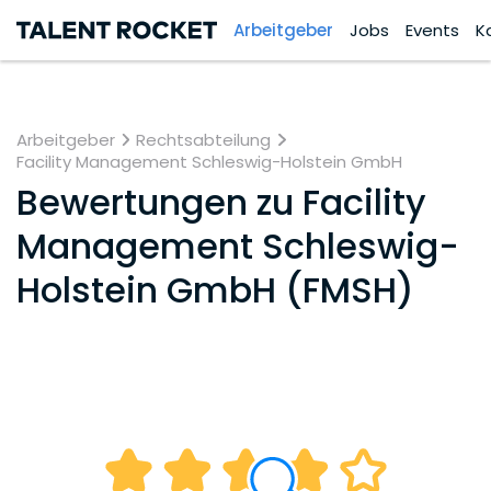
Arbeitgeber
Jobs
Events
K
Arbeitgeber
Rechtsabteilung
Facility Management Schleswig-Holstein GmbH
Bewertungen zu
Facility
Management Schleswig-
Holstein GmbH (FMSH)