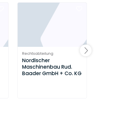
Rechtsabteilung
Rechtsabteilung
Nordischer
SLM Solutio
Maschinenbau Rud.
AG
Baader GmbH + Co. KG‍