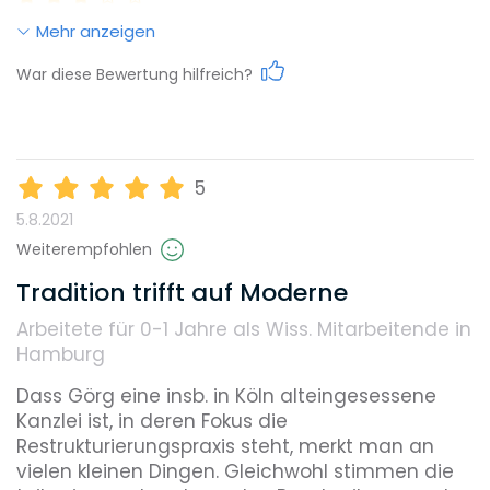
Mehr anzeigen
Work-Life-Balance
War diese Bewertung hilfreich?
Karrieremöglichkeiten
5
5.8.2021
Gehalt
Weiterempfohlen
Tradition trifft auf Moderne
Arbeitete für 0-1 Jahre
als Wiss. Mitarbeitende in
Weiterbildungsmöglichkeiten
Hamburg
Dass Görg eine insb. in Köln alteingesessene 
Kanzlei ist, in deren Fokus die 
Reputation
Restrukturierungspraxis steht, merkt man an 
vielen kleinen Dingen. Gleichwohl stimmen die 