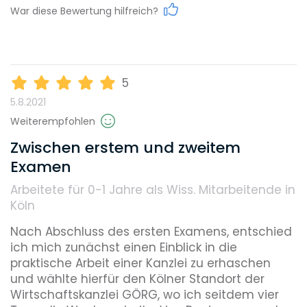
Umweltbewusstsein
War diese Bewertung hilfreich?
Karrieremöglichkeiten
Benefits, die dieser Arbeitgeber bietet
5
Coaching
Flexible Arbeitszeiten
Home Office
5.8.2021
Gehalt
Weiterempfohlen
In-House Sportangebote
Mitarbeiterrabatte
Zwischen erstem und zweitem
Networking-Events
Examen
Weiterbildungsmöglichkeiten
Arbeitete für 0-1 Jahre
als Wiss. Mitarbeitende in
Köln
Reputation
Nach Abschluss des ersten Examens, entschied 
ich mich zunächst einen Einblick in die 
praktische Arbeit einer Kanzlei zu erhaschen 
und wählte hierfür den Kölner Standort der 
Diversity
Wirtschaftskanzlei GÖRG, wo ich seitdem vier 