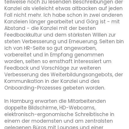
teilweise noch zu lesenden Beschreibungen der 
Diversity
Kanzlei als vielleicht etwas altbacken auf jeden 
Fall nicht mehr. Ich habe schon in zwei anderen 
Kanzleien länger gearbeitet und Görg ist - mit 
Abstand - die Kanzlei mit der besten 
Umweltbewusstsein
Feedbackkultur und dem stärksten Willen zur 
steten Verbesserung und Erneuerung. Selten bin 
ich von HR-Seite so gut angeworben, 
Benefits, die dieser Arbeitgeber bietet
vorbereitet und in Empfang genommen 
worden, selten so ernsthaft interessiert um 
Feedback und Vorschläge zur weiteren 
Home Office
Mitarbeiterrabatte
Verbesserung des Weiterbildungsangebots, der 
Kommunikation in der Kanzlei und des 
Onboarding-Prozesses gebeten worden.

In Hamburg erwarten die Mitarbeitenden 
doppelte Bildschirme, HD-Webcams, 
elektronisch-ergonomische Schreibtische in 
einem der modernsten und am zentralsten 
gelegenen Büros mit Lounges und einer 