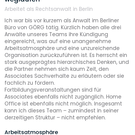
Arbeitet als Rechtsanwalt in Berlin
Reputation
Ich war bis vor kurzem als Anwalt im Berliner 
Büro von GÖRG tätig. Kürzlich haben alle drei 
Anwälte unseres Teams ihre Kündigung 
eingereicht, was auf eine unangenehme 
Diversity
Arbeitsatmosphäre und eine unzureichende 
Organisation zurückzuführen ist. Es herrscht ein 
stark ausgeprägtes hierarchisches Denken, und 
Umweltbewusstsein
die Partner nehmen sich kaum Zeit, den 
Associates Sachverhalte zu erläutern oder sie 
fachlich zu fördern. 
Fortbildungsveranstaltungen sind für 
Benefits, die dieser Arbeitgeber bietet
Associates ebenfalls nicht zugänglich. Home 
Office ist ebenfalls nicht möglich. Insgesamt 
Coaching
Flexible Arbeitszeiten
Jobticket
kann ich dieses Team – zumindest in seiner 
derzeitigen Struktur – nicht empfehlen.
Networking-Events
Arbeitsatmosphäre