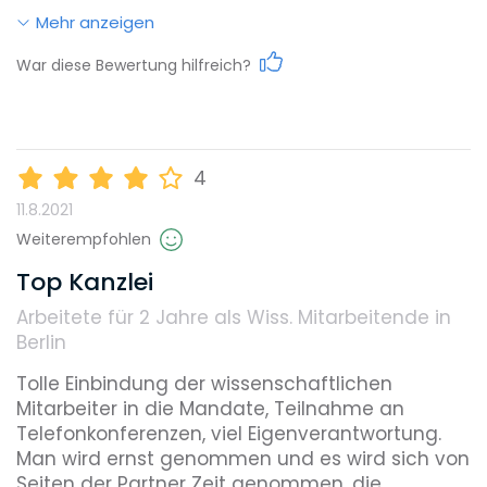
Mehr anzeigen
Work-Life-Balance
War diese Bewertung hilfreich?
Karrieremöglichkeiten
4
11.8.2021
Gehalt
Weiterempfohlen
Top Kanzlei
Arbeitete für 2 Jahre
als Wiss. Mitarbeitende in
Weiterbildungsmöglichkeiten
Berlin
Tolle Einbindung der wissenschaftlichen 
Mitarbeiter in die Mandate, Teilnahme an 
Reputation
Telefonkonferenzen, viel Eigenverantwortung. 
Man wird ernst genommen und es wird sich von 
Seiten der Partner Zeit genommen, die 