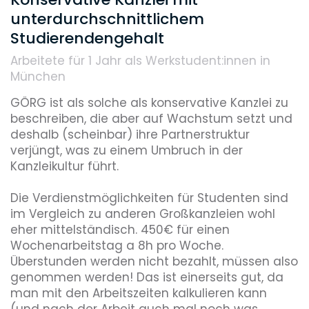
unterdurchschnittlichem
Home Office
Networking-Events
Weiterbildungsmöglichkeiten
Studierendengehalt
Arbeitete für 1 Jahr
als Werkstudent:innen in
München
Reputation
GÖRG ist als solche als konservative Kanzlei zu 
beschreiben, die aber auf Wachstum setzt und 
deshalb (scheinbar) ihre Partnerstruktur 
Diversity
verjüngt, was zu einem Umbruch in der 
Kanzleikultur führt. 

Umweltbewusstsein
Die Verdienstmöglichkeiten für Studenten sind 
im Vergleich zu anderen Großkanzleien wohl 
eher mittelständisch. 450€ für einen 
Wochenarbeitstag a 8h pro Woche. 
Benefits, die dieser Arbeitgeber bietet
Überstunden werden nicht bezahlt, müssen also 
genommen werden! Das ist einerseits gut, da 
Jobticket
man mit den Arbeitszeiten kalkulieren kann 