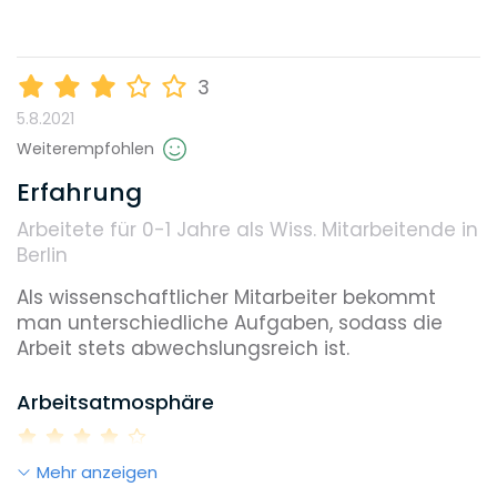
Karrieremöglichkeiten
3
5.8.2021
Gehalt
Weiterempfohlen
Erfahrung
Arbeitete für 0-1 Jahre
als Wiss. Mitarbeitende in
Weiterbildungsmöglichkeiten
Berlin
Als wissenschaftlicher Mitarbeiter bekommt 
man unterschiedliche Aufgaben, sodass die 
Reputation
Arbeit stets abwechslungsreich ist. 
Arbeitsatmosphäre
Diversity
Mehr anzeigen
Work-Life-Balance