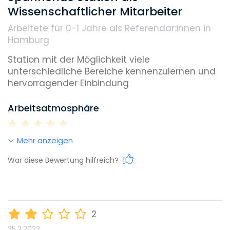
Wissenschaftlicher Mitarbeiter
Weiterbildungsmöglichkeiten
Arbeitete für 0-1 Jahre
als Referendar:innen in
Hamburg
Reputation
Station mit der Möglichkeit viele 
unterschiedliche Bereiche kennenzulernen und 
hervorragender Einbindung
Diversity
Arbeitsatmosphäre
Mehr anzeigen
Umweltbewusstsein
Work-Life-Balance
War diese Bewertung hilfreich?
Benefits, die dieser Arbeitgeber bietet
Karrieremöglichkeiten
In-House Sportangebote
2
25.2.2022