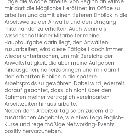
Tage die Woche arbeite. Von Beginn an wurde 
mir dort die Möglichkeit eröffnet im Office zu 
arbeiten und damit einen tieferen Einblick in die 
Umweltbewusstsein
Arbeitsweise der Anwälte und den Umgang 
miteinander zu erhalten. Auch wenn als 
wissenschaftlicher Mitarbeiter meine 
Benefits, die dieser Arbeitgeber bietet
Hauptaufgabe darin liegt, den Anwälten 
zuzuarbeiten, wird diese Tätigkeit doch immer 
Home Office
Networking-Events
wieder unterbrochen, um mir Bereiche der 
Anwaltstätigkeit, die über meine Aufgaben 
hinausgehen, näherzubringen und mir damit 
den erhofften Einblick in die spätere 
Arbeitspraxis zu gewähren. Dabei wird jederzeit 
darauf geachtet, dass ich nicht über den 
Rahmen meiner vertraglich vereinbarten 
Arbeitszeiten hinaus arbeite. 

Neben dem Arbeitsalltag seien zudem die 
zusätzlichen Angebote, wie etwa LegalEnglish-
Kurse und regelmäßige Networking-Events, 
positiv hervorzuheben.
