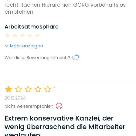
recht flachen Hierarchien GÖRG vorbehaltslos 
empfehlen. 
Arbeitsatmosphäre
Mehr anzeigen
Work-Life-Balance
War diese Bewertung hilfreich?
Karrieremöglichkeiten
1
20.12.2024
Gehalt
Nicht weiterempfohlen
Extrem konservative Kanzlei, der
wenig überraschend die Mitarbeiter
Weiterbildungsmöglichkeiten
weglaufen